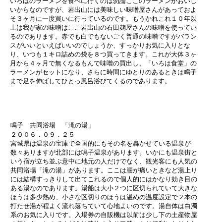
いろはのラーメンを食べに行くのは勿論ここのラーメンがおいし
いからなのですが、岩出山には美味しい味噌屋さんがあっておよ
そ３ヶ月に一度買いに行っているのです。もうかれこれ１０年以
上は我が家の味噌はここ岩出山の石田麹屋さんの味噌を使ってい
るのであります。赤でも白でもないごく普通の味噌ですがバラン
スがいいといえばいいのでしょうか、すっかりお気に入りとな
り、いつも１キロ詰めの袋を８つ買ってきます。これが大体３ヶ
月から４ヶ月で無くなるもんで味噌の買出し、「いろは食堂」の
ラーメンがセットになり、さらに時間にゆとりのあるときは鳴子
まで足を伸ばしてひとっ風呂浴びてくるのであります。
」
鳴子 共同浴場 「滝の湯
２００６．０９．２５
宮城県は温泉の宝庫で全国的にもその名を轟かせている温泉が
数々ありますが北部には鳴子温泉があります。いかにも温泉街と
いう宿が立ち並ぶ意中に地元の人だけでなく、観光客にも人気の
共同浴場「滝の湯」があります。ここは腰が痛いときなど湯上り
には結構すっきりして出てこれるので個人的にはかなり効き目の
ある湯なのであります。湯船は大小２つに区切られていて大きな
ほうは多少熱め、小さな区切りのほうは温めの温度設定で２本の
打たせ湯が程よく流れ落ちていて心地よいのです。湯自体は白濁
系のお気に入りです。入場券の自販機は以前は少し下の土産物屋