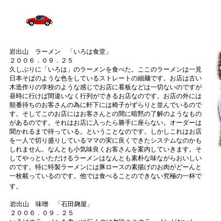
岩出山 ラーメン 「いろは食堂」
２００６．０９．２５
久しぶりに「いろは」のラーメンを食べた。ここのラーメンは一見
日本そばのような色をしているストレートの細麺です。お店は古い
木造作りの学校のような感じでお店に看板などは一切ないのですが
昼時に行けば間違いなく行列ができるお店なのです。お店の外には
順番待ちのお客さんの為に軒下には椅子がずらりと並んでいるので
す。そしてこのお店にはお客さんとの間に暗黙の了解のようなもの
があるのです。それはお店に入ったら勝手に座らない。オーダーは
聞かれるまで待っている。ということなのです。しかしこれはお店
を一人で切り盛りしているママの実に良くできたシステムなのかも
しれません。なんとも小気味良くお客さんを案内していきます。そ
してやっといただけるラーメンはなんとも素朴な味ながらおいしい
のです。特に特製ラーメンには豚ロースの素揚げのお肉がどーんと
一枚載っているのです。他では食べることのできない究極の一杯で
す。
岩出山 味噌 「石田麹屋」
２００６．０９．２５