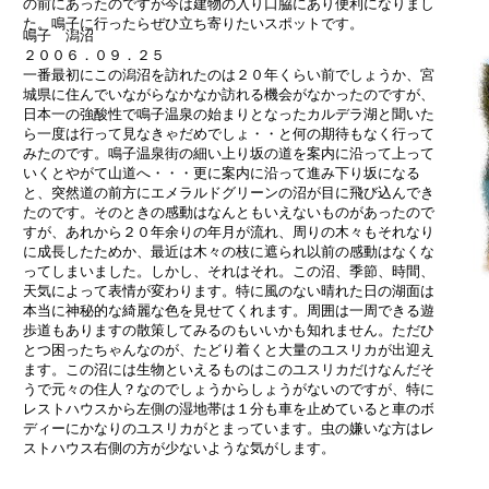
の前にあったのですが今は建物の入り口脇にあり便利になりまし
た。鳴子に行ったらぜひ立ち寄りたいスポットです。
鳴子 潟沼
２００６．０９．２５
一番最初にこの潟沼を訪れたのは２０年くらい前でしょうか、宮
城県に住んでいながらなかなか訪れる機会がなかったのですが、
日本一の強酸性で鳴子温泉の始まりとなったカルデラ湖と聞いた
ら一度は行って見なきゃだめでしょ・・と何の期待もなく行って
みたのです。鳴子温泉街の細い上り坂の道を案内に沿って上って
いくとやがて山道へ・・・更に案内に沿って進み下り坂になる
と、突然道の前方にエメラルドグリーンの沼が目に飛び込んでき
たのです。そのときの感動はなんともいえないものがあったので
すが、あれから２０年余りの年月が流れ、周りの木々もそれなり
に成長したためか、最近は木々の枝に遮られ以前の感動はなくな
ってしまいました。しかし、それはそれ。この沼、季節、時間、
天気によって表情が変わります。特に風のない晴れた日の湖面は
本当に神秘的な綺麗な色を見せてくれます。周囲は一周できる遊
歩道もありますの散策してみるのもいいかも知れません。ただひ
とつ困ったちゃんなのが、たどり着くと大量のユスリカが出迎え
ます。この沼には生物といえるものはこのユスリカだけなんだそ
うで元々の住人？なのでしょうからしょうがないのですが、特に
レストハウスから左側の湿地帯は１分も車を止めていると車のボ
ディーにかなりのユスリカがとまっています。虫の嫌いな方はレ
ストハウス右側の方が少ないような気がします。