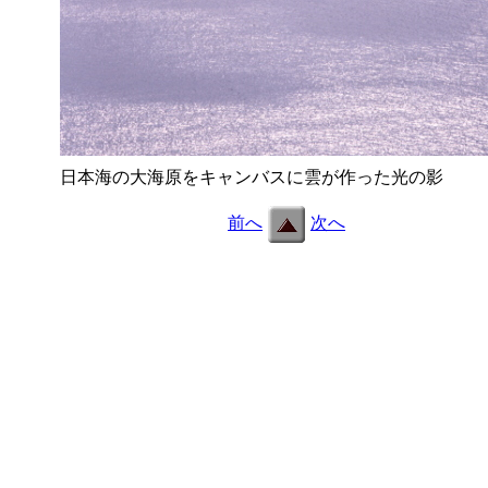
日本海の大海原をキャンバスに雲が作った光の影
b12_2
前へ
次へ