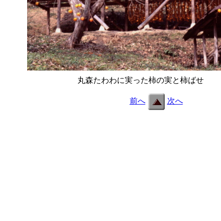
丸森たわわに実った柿の実と柿ばせ
e14_1
前へ
次へ