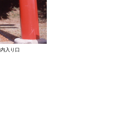
境内入り口
e23.jpg