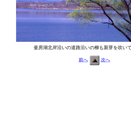
釜房湖北岸沿いの道路沿いの柳も新芽を吹い
前へ
次へ