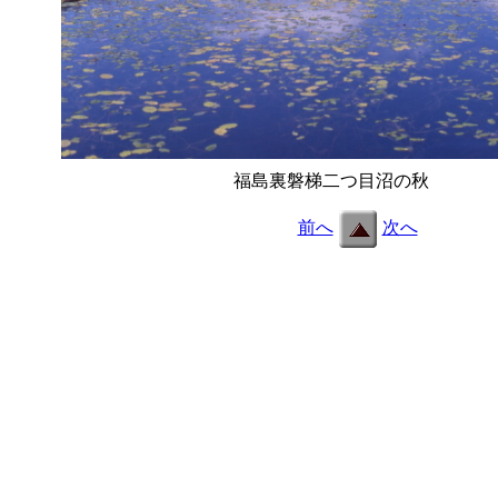
福島裏磐梯二つ目沼の秋
e36.jpg
前へ
次へ