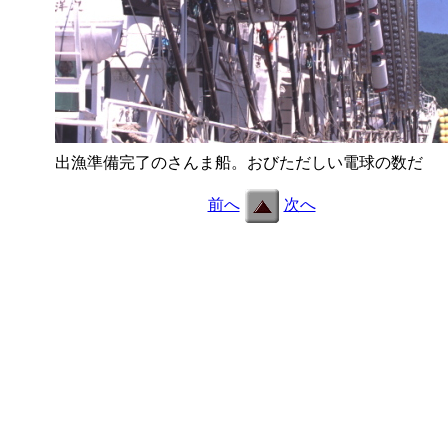
出漁準備完了のさんま船。おびただしい電球の数だ
f13
前へ
次へ