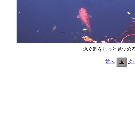
泳ぐ鯉をじっと見つめ
前へ
次