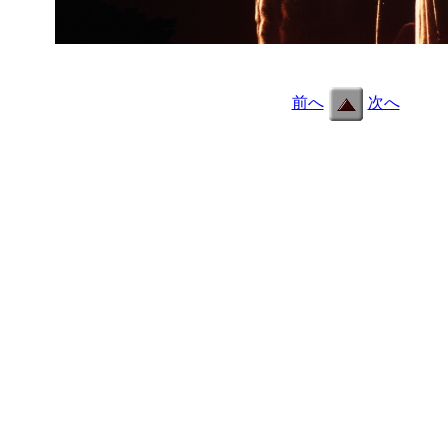
c061.jpg
前へ
次へ