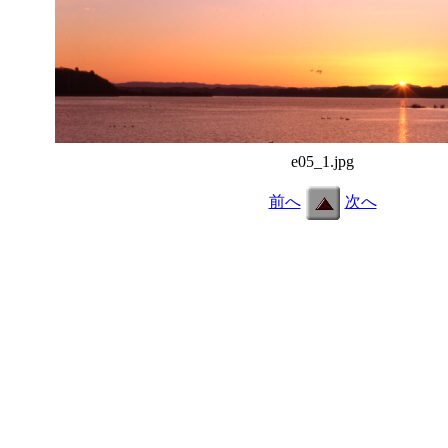
e05_1.jpg
前へ
次へ