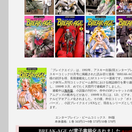
「ブレイクエイジ」は、1992年、アスキー出版(現エンターブ
スキーコミック11月号に掲載された読み切り漫画「BREAK-AGE
様の好評を得、長期連載化したSFストーリー漫画です。1995
ック休刊→月刊コミックビーム創刊における雑誌移行を乗り越
し、1999年３月、めでたく大団円で連載終了しました。
連載中は
海外版
、小説版の刊行や、作中のDPジャケットの
アムグッズの配布などがあり、1999年９月には、LD、ビデオ
ナルビデオアニメ化されました。その後、外伝コミック「ボト
パーズ」、小説ブレイクエイジEXなど、現在もシリーズとし
ます。
エンターブレイン・ビームコミックス B6版
本体価格: １巻 563円/2〜9巻 573円/10巻 570円
BREAK-AGE が電子書籍化されました
各324円