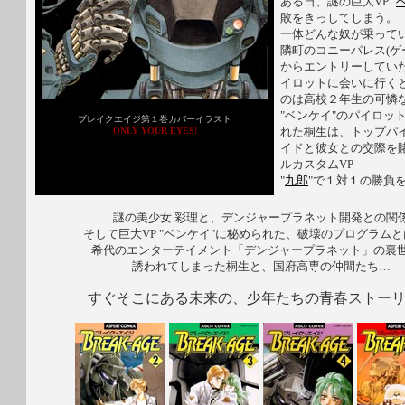
ある日、謎の巨大VP "
敗をきっしてしまう。
一体どんな奴が乗ってい
隣町のコニーパレス(ゲ
からエントリーしていた
イロットに会いに行く
のは高校２年生の可憐
"ベンケイ"のパイロッ
ブレイクエイジ第１巻カバーイラスト
れた桐生は、トップパ
ONLY YOUR EYES!
イドと彼女との交際を
ルカスタムVP
"
九郎
"で１対１の勝負
謎の美少女 彩理と、デンジャープラネット開発との関
そして巨大VP "ベンケイ"に秘められた、破壊のプログラムと
希代のエンターテイメント「デンジャープラネット」の裏
誘われてしまった桐生と、国府高専の仲間たち…
すぐそこにある未来の、少年たちの青春ストー