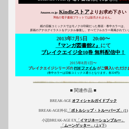
Kindleストア
よりお求め下さい
Amazon.co.jp:
※
他の電子書籍プラットでは販売されません。
紙の旧板コミックスではモノクロ印刷だった巻頭・巻中カラーは、
原画のアナログイラストをデジタル修復し、すべてフルカラー再掲されてい
2013年7月5日 20:00〜
『マンガ図書館Z』
にて
ブレイクエイジ全10巻 無料配信中！
2015年8月1日〜
ブレイクエイジシリーズの
PDFファイル
がご購入いただけ
(巻中カラーは旧板コミックス通りとなります。各324円)
■ 関連作品 ■
BREAK-AGE
オフィシャルガイドブック
BREAK-AGE外伝
「
ボトルシップ・トルーパーズ
」(1)
小説BREAK-AGE EX
「
イマジネーションブルー
」
「
ムーンゲッター
」(上)(下)