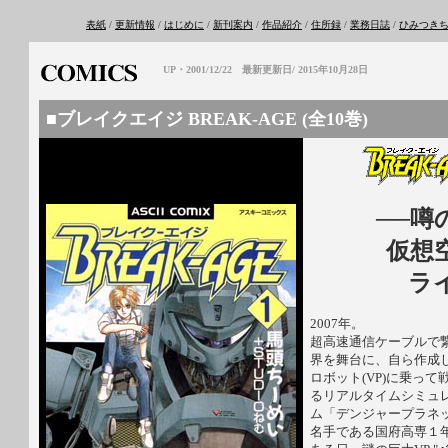
表紙
/
更新情報
/
はじめに
/
新刊案内
/
作品紹介
/
住所録
/
業務日誌
/
ひみつきち
UP・2001/12/22
最新更新日/ 2015年10月28日
■ブレイクエイジ BREAK-AGE (全10巻)
──噂
仮想
ラ
2007年。
超高速通信ケーブルで
界を舞台に、自ら作成
ロボット(VP)に乗っ
るリアルタイムシミュ
ム「デンジャープラネッ
名手である国府高専１