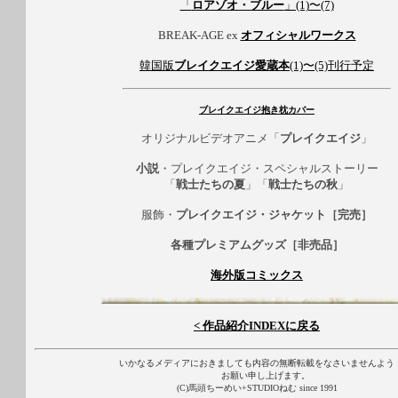
「
ロアゾオ・ブルー
」(1)〜(7)
BREAK-AGE ex
オフィシャルワークス
韓国版
ブレイクエイジ愛蔵本
(1)〜(5)刊行予定
ブレイクエイジ抱き枕カバー
オリジナルビデオアニメ「
プレイクエイジ
」
小説
・プレイクエイジ・スペシャルストーリー
「
戦士たちの夏
」「
戦士たちの秋
」
服飾・
プレイクエイジ・ジャケット［完売］
各種プレミアムグッズ［非売品］
海外版コミックス
< 作品紹介INDEXに戻る
いかなるメディアにおきましても内容の無断転載をなさいませんよう
お願い申し上げます。
(C)馬頭ちーめい+STUDIOねむ since 1991