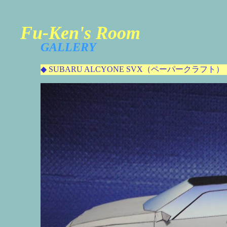
Fu-Ken's Room
GALLERY
◆ SUBARU ALCYONE SVX（ペーパークラフト）