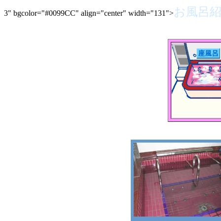
お風呂
3" bgcolor="#0099CC" align="center" width="131">