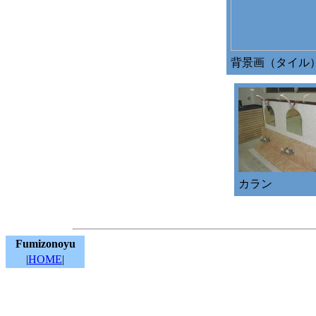
背景画（タイル
カラン
Fumizonoyu
|
HOME
|