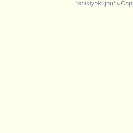
*shikiyokujou*
Copy