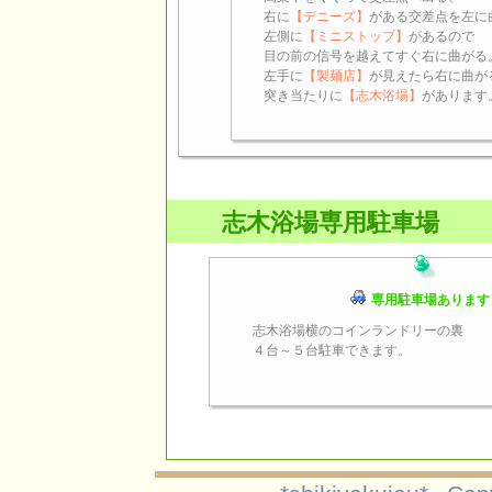
右に
【デニーズ】
がある交差点を左に
左側に
【ミニストップ】
があるので
目の前の信号を越えてすぐ右に曲がる
左手に
【製麺店】
が見えたら右に曲が
突き当たりに
【志木浴場】
があります
志木浴場専用駐車場
専用駐車場あります
志木浴場横のコインランドリーの裏
４台～５台駐車できます。