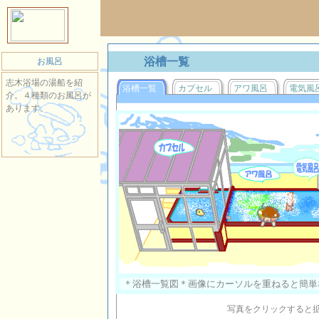
浴槽一覧
お風呂
志木浴場の湯船を紹
浴槽一覧
カプセル
アワ風呂
電気風
介。４種類のお風呂が
あります。
写真をクリックすると