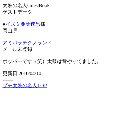
太鼓の名人GuestBook
ゲストデータ
●
イズミ＠等速恐
様
岡山県
アミパラテクノランド
メール未登録
ポッパーです（笑）太鼓は昔やってました。
更新日:2010/04/14
-------
プチ太鼓の名人TOP