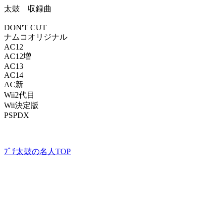
太鼓 収録曲
DON'T CUT
ナムコオリジナル
AC12
AC12増
AC13
AC14
AC新
Wii2代目
Wii決定版
PSPDX
ﾌﾟﾁ太鼓の名人TOP