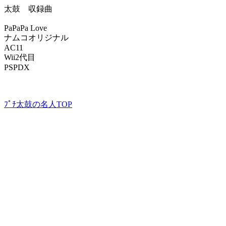
太鼓 収録曲
PaPaPa Love
ナムコオリジナル
AC11
Wii2代目
PSPDX
ﾌﾟﾁ太鼓の名人TOP