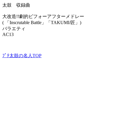
太鼓 収録曲
大改造!!劇的ビフォーアフターメドレー
( 「Inscrutable Battle」「TAKUMI/匠」)
バラエティ
AC13
ﾌﾟﾁ太鼓の名人TOP