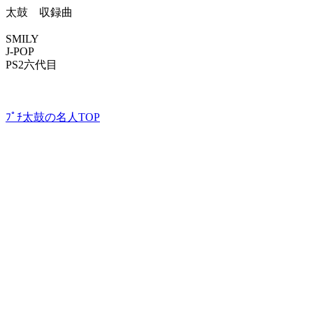
太鼓 収録曲
SMILY
J-POP
PS2六代目
ﾌﾟﾁ太鼓の名人TOP