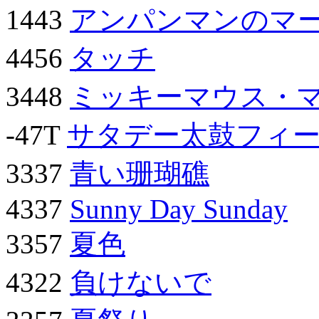
1443
アンパンマンのマ
4456
タッチ
3448
ミッキーマウス・
-47T
サタデー太鼓フィ
3337
青い珊瑚礁
4337
Sunny Day Sunday
3357
夏色
4322
負けないで