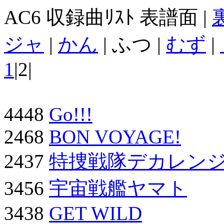
AC6 収録曲ﾘｽﾄ 表譜面 |
ジャ
|
かん
| ふつ |
むず
|
1
|2|
4448
Go!!!
2468
BON VOYAGE!
2437
特捜戦隊デカレン
3456
宇宙戦艦ヤマト
3438
GET WILD