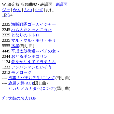
Wii決定版 収録曲ﾘｽﾄ 表譜面 |
裏譜面
ジャ
|
かん
|
ふつ
|
むず
| おに
1
|
2
|
3
|4|
2335
海賊戦隊ゴーカイジャー
2245
ハム太郎とっとこうた
2325
となりのトトロ
2335
マル・マル・モリ・モリ！
5555
木星
(隠し曲)
4445
平成太鼓街道～バチの女～
2344
おどるポンポコリン
1124
夢をかなえてドラえもん
1232
アンパンマンたいそう
2212
モノローグ
----
風雲！バチお先生(ロング)
(隠し曲)
----
旋風ノ舞(AC)
(隠し曲)
----
ヒカリノカナタヘ(ロング)
(隠し曲)
ﾌﾟﾁ太鼓の名人TOP