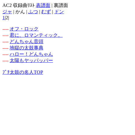
AC2 収録曲ﾘｽﾄ
表譜面
| 裏譜面
ジャ
| かん |
ふつ
|
むず
|
ドン
1
|2|
-
-
-
-
オフ・ロック
-
-
-
-
君に、ロマンティック。
-
-
-
-
どんちゃん音頭
-
-
-
-
地獄の太鼓事典
-
-
-
-
ハロー！どんちゃん
-
-
-
-
太陽もヤッパッパー
ﾌﾟﾁ太鼓の名人TOP