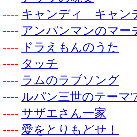
-
-
-
-
キャンディ キャン
-
-
-
-
アンパンマンのマー
-
-
-
-
ドラえもんのうた
-
-
-
-
タッチ
-
-
-
-
ラムのラブソング
-
-
-
-
ルパン三世のテーマ'7
-
-
-
-
サザエさん一家
-
-
-
-
愛をとりもどせ！