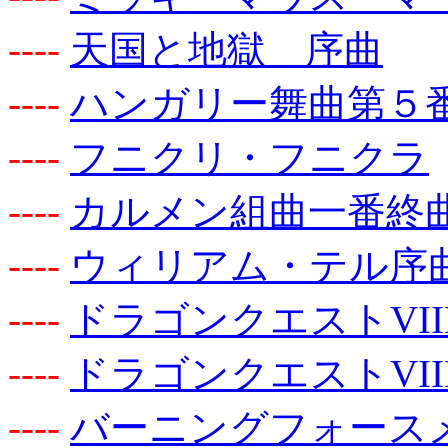
-
-
-
-
天国と地獄 序曲
-
-
-
-
ハンガリー舞曲第５
-
-
-
-
フニクリ・フニクラ
-
-
-
-
カルメン組曲一番終
-
-
-
-
ウィリアム・テル序
-
-
-
-
ドラゴンクエストVII
-
-
-
-
ドラゴンクエストVII
-
-
-
-
バーニングフォース