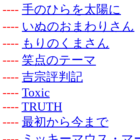
-
-
-
-
手のひらを太陽に
-
-
-
-
いぬのおまわりさん
-
-
-
-
もりのくまさん
-
-
-
-
笑点のテーマ
-
-
-
-
吉宗評判記
-
-
-
-
Toxic
-
-
-
-
TRUTH
-
-
-
-
最初から今まで
-
-
-
-
ミッキーマウス・マ