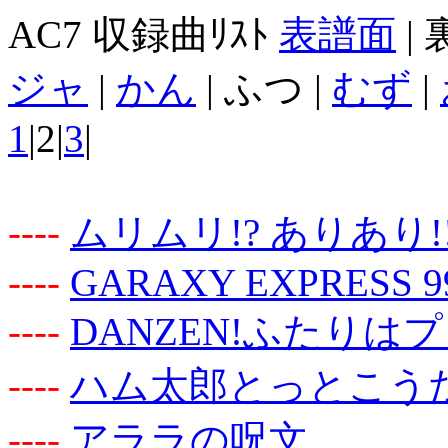
AC7 収録曲ﾘｽﾄ
表譜面
|
ジャ
|
かん
| ふつ |
むず
|
1
|2|
3
|
-
-
-
-
ムリムリ!? ありあり!
-
-
-
-
GARAXY EXPRESS 9
-
-
-
-
DANZEN!ふたりはプリキ
-
-
-
-
ハム太郎とっとこう
-
-
-
-
アララの呪文