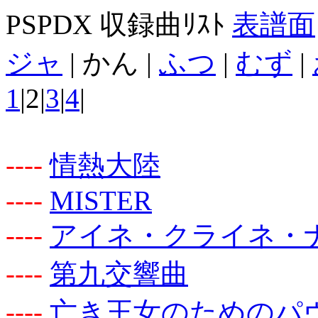
PSPDX 収録曲ﾘｽﾄ
表譜面
ジャ
| かん |
ふつ
|
むず
|
1
|2|
3
|
4
|
-
-
-
-
情熱大陸
-
-
-
-
MISTER
-
-
-
-
アイネ・クライネ・
-
-
-
-
第九交響曲
-
-
-
-
亡き王女のためのパ