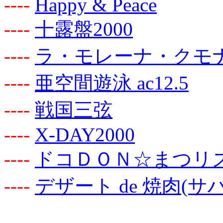
-
-
-
-
Happy & Peace
-
-
-
-
十露盤2000
-
-
-
-
ラ・モレーナ・クモ
-
-
-
-
亜空間遊泳 ac12.5
-
-
-
-
戦国三弦
-
-
-
-
X-DAY2000
-
-
-
-
ドコＤＯＮ☆まつリ
-
-
-
-
デザート de 焼肉(サ