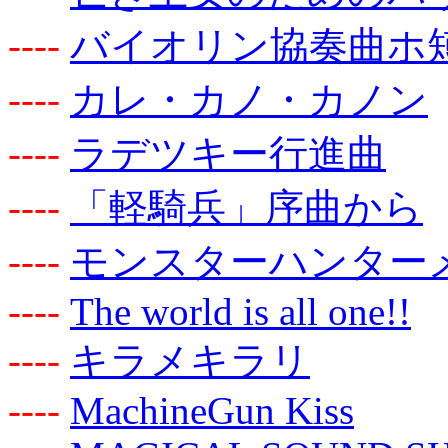
-
-
-
-
バイオリン協奏曲ホ
-
-
-
-
カレ・カノ・カノン
-
-
-
-
ラデツキー行進曲
-
-
-
-
「軽騎兵」序曲から
-
-
-
-
モンスターハンターメ
-
-
-
-
The world is all one!!
-
-
-
-
キラメキラリ
-
-
-
-
MachineGun Kiss