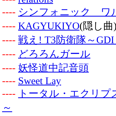
-
-
-
-
シンフォニック ワ
-
-
-
-
KAGYUKIYO
(隠し曲
-
-
-
-
戦え! T3防衛隊～GDI 
-
-
-
-
どろろんガール
-
-
-
-
妖怪道中記音頭
-
-
-
-
Sweet Lay
-
-
-
-
トータル・エクリプス
～