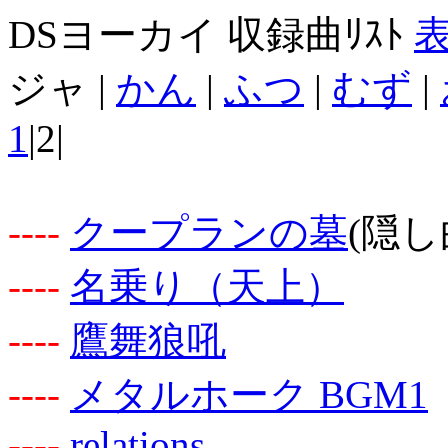
DSヨーカイ 収録曲ﾘｽﾄ
ジャ |
かん
|
ふつ
|
むず
|
1
|2|
-
-
-
-
クープランの墓
(隠し
-
-
-
-
名乗り（天上）
-
-
-
-
鷹舞狼吼
-
-
-
-
メタルホーク BGM1
-
-
-
-
relations