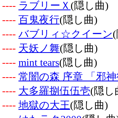
-
-
-
-
ラブリーＸ
(隠し曲)
-
-
-
-
百鬼夜行
(隠し曲)
-
-
-
-
バブリィ☆クイーン
-
-
-
-
天妖ノ舞
(隠し曲)
-
-
-
-
mint tears
(隠し曲)
-
-
-
-
常闇の森 序章 「邪
-
-
-
-
大多羅捌伍伍壱
(隠し
-
-
-
-
地獄の大王
(隠し曲)