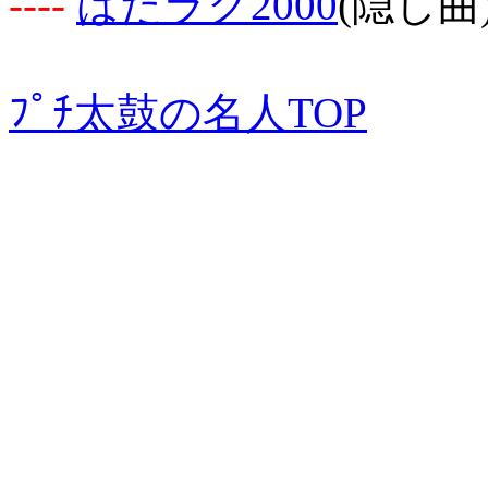
-
-
-
-
はたラク2000
(隠し曲
ﾌﾟﾁ太鼓の名人TOP