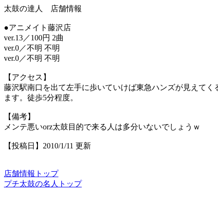
太鼓の達人 店舗情報
●アニメイト藤沢店
ver.13／100円 2曲
ver.0／不明 不明
ver.0／不明 不明
【アクセス】
藤沢駅南口を出て左手に歩いていけば東急ハンズが見えてく
ます。徒歩5分程度。
【備考】
メンテ悪いorz太鼓目的で来る人は多分いないでしょうｗ
【投稿日】2010/1/11 更新
店舗情報トップ
プチ太鼓の名人トップ