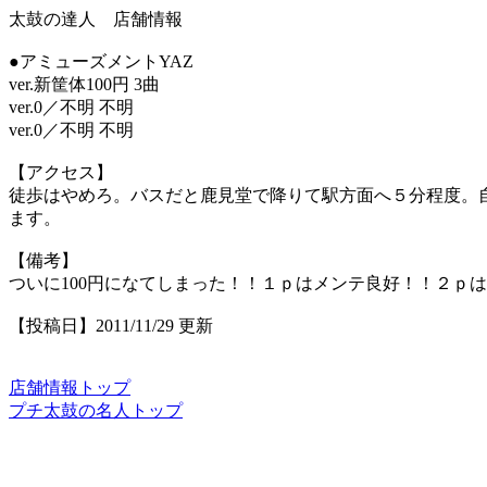
太鼓の達人 店舗情報
●アミューズメントYAZ
ver.新筐体100円 3曲
ver.0／不明 不明
ver.0／不明 不明
【アクセス】
徒歩はやめろ。バスだと鹿見堂で降りて駅方面へ５分程度。
ます。
【備考】
ついに100円になてしまった！！１ｐはメンテ良好！！２ｐ
【投稿日】2011/11/29 更新
店舗情報トップ
プチ太鼓の名人トップ