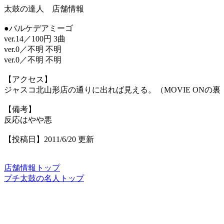
太鼓の達人 店舗情報
●パルケデアミーゴ
ver.14／100円 3曲
ver.0／不明 不明
ver.0／不明 不明
【アクセス】
ジャスコ北山形店の通りに出れば見える。（MOVIE ONの
【備考】
反応はやや悪
【投稿日】2011/6/20 更新
店舗情報トップ
プチ太鼓の名人トップ