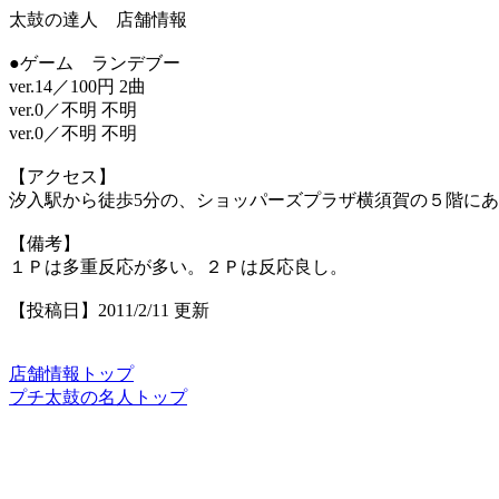
太鼓の達人 店舗情報
●ゲーム ランデブー
ver.14／100円 2曲
ver.0／不明 不明
ver.0／不明 不明
【アクセス】
汐入駅から徒歩5分の、ショッパーズプラザ横須賀の５階に
【備考】
１Ｐは多重反応が多い。２Ｐは反応良し。
【投稿日】2011/2/11 更新
店舗情報トップ
プチ太鼓の名人トップ