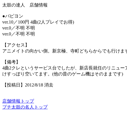
太鼓の達人 店舗情報
●パピヨン
ver.10／100円 4曲(2人プレイでお得)
ver.0／不明 不明
ver.0／不明 不明
【アクセス】
アニメイトの向かい側。新京極、寺町どちらからでも行けま
【備考】
4曲2クレというサービス台でしたが、新店長就任のリニュー
けすっぽり空いてます。(他の昔のゲーム機はそのままです)
【投稿日】2012/8/18 消去
店舗情報トップ
プチ太鼓の名人トップ