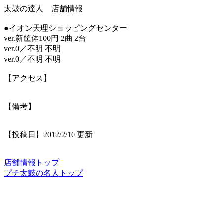
太鼓の達人 店舗情報
●イオン天理ショッピングセンター
ver.新筐体100円 2曲 2台
ver.0／不明 不明
ver.0／不明 不明
【アクセス】
【備考】
【投稿日】2012/2/10 更新
店舗情報トップ
プチ太鼓の名人トップ