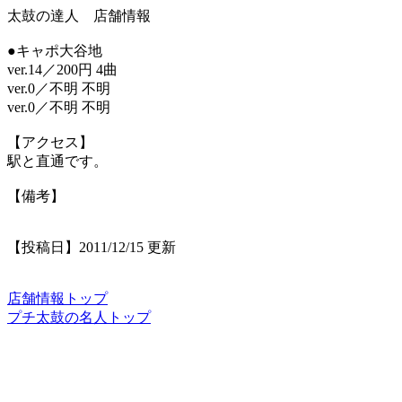
太鼓の達人 店舗情報
●キャポ大谷地
ver.14／200円 4曲
ver.0／不明 不明
ver.0／不明 不明
【アクセス】
駅と直通です。
【備考】
【投稿日】2011/12/15 更新
店舗情報トップ
プチ太鼓の名人トップ