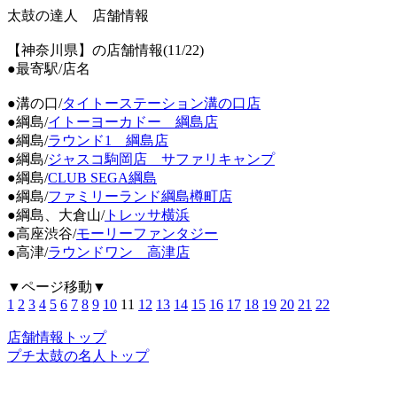
太鼓の達人 店舗情報
【神奈川県】の店舗情報(11/22)
●最寄駅/店名
●溝の口/
タイトーステーション溝の口店
●綱島/
イトーヨーカドー 綱島店
●綱島/
ラウンド1 綱島店
●綱島/
ジャスコ駒岡店 サファリキャンプ
●綱島/
CLUB SEGA綱島
●綱島/
ファミリーランド綱島樽町店
●綱島、大倉山/
トレッサ横浜
●高座渋谷/
モーリーファンタジー
●高津/
ラウンドワン 高津店
▼ページ移動▼
1
2
3
4
5
6
7
8
9
10
11
12
13
14
15
16
17
18
19
20
21
22
店舗情報トップ
プチ太鼓の名人トップ