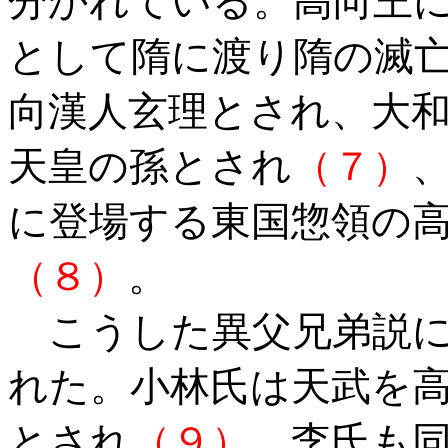
分かれている。高向王
として隋に渡り隋の滅
向漢人玄理とされ、大
天皇の孫とされ
（７）
に登場する東国惣領の
（８）
。
こうした異父兄弟説に
れた。小林氏は天武を
とされ
（９）
、李氏も