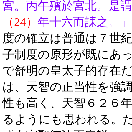
宮。丙午殯於宮北。是謂
（24）
年十六而誄之。」
度の確立は普通は７世
子制度の原形が既にあ
で舒明の皇太子的存在
は、天智の正当性を強
性も高く、天智６２６
るようにも思われる。