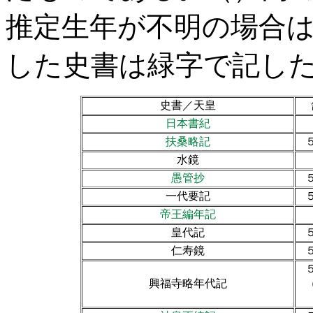
推定生年が不明の場合
した史書は緑字で記し
史書／天皇
日本書紀
扶桑略記
水鏡
愚管抄
一代要記
帝王編年記
皇代記
仁寿鏡
興福寺略年代記