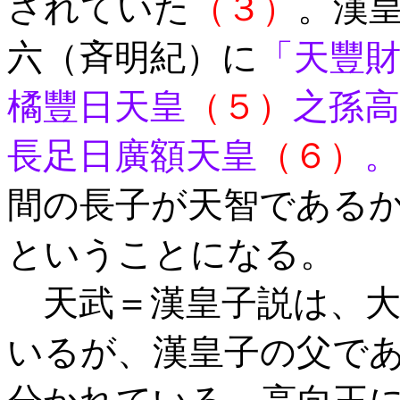
されていた
（３）
。漢
六（斉明紀）に
「天豐
橘豐日天皇
（５）
之孫高
長足日廣額天皇
（６）
。
間の長子が天智である
ということになる。
天武＝漢皇子説は、大
いるが、漢皇子の父で