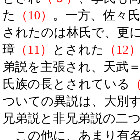
た
（10）
。一方、佐々
されたのは林氏で、更
璋
（11）
とされた
（12
弟説を主張され、天武
氏族の長とされている
（
ついての異説は、大別
兄弟説と非兄弟説の二
この他に、あまり有名