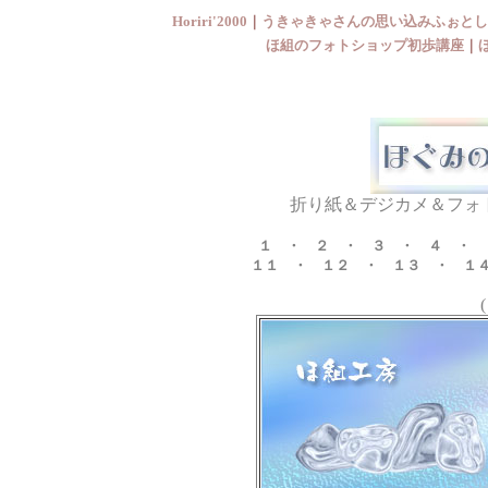
Horiri'2000
｜
うきゃきゃさんの思い込みふぉとし
ほ組のフォトショップ初歩講座
｜
折り紙＆デジカメ＆フォ
１
・
２
・
３
・
４
・
１１
・
１２
・
１３
・
１
(