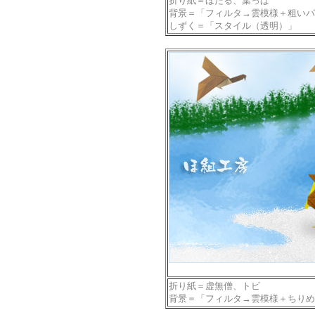
折り紙＝ほたる、葉っぱ
背景＝「フィルタ→雲模様＋粗いパ
しずく＝「スタイル（透明）」
折り紙＝虚無僧、トビ
背景＝「フィルタ→雲模様＋ちりめ