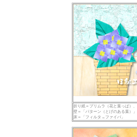
折り紙＝プリムラ（花と葉っぱ）、
壁＝「パターン（とげのある葉）」
床＝「フィルタ→ファイバ」