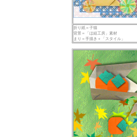
折り紙＝子猫
背景＝「ほ組工房」素材
まり＝手描き＋「スタイル」