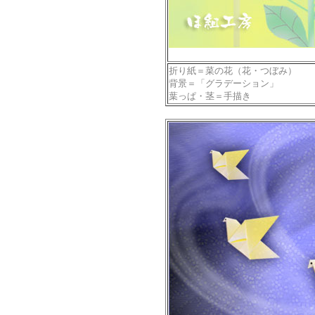
折り紙＝菜の花（花・つぼみ）
背景＝「グラデーション」
葉っぱ・茎＝手描き