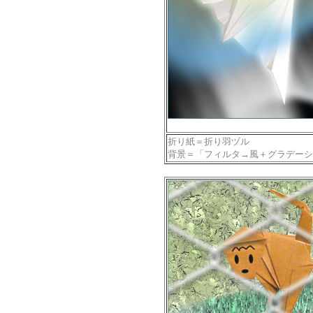
折り紙＝折り羽ヅル
背景＝「フィルタ→風＋グラデーシ