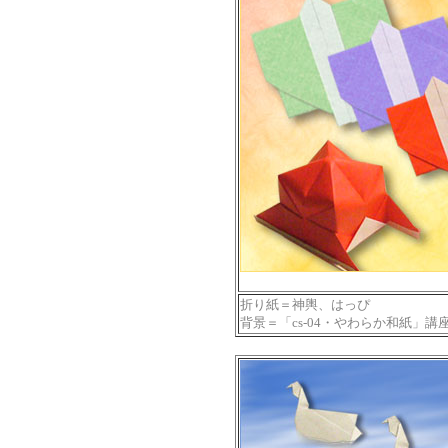
折り紙＝神輿、はっぴ
背景＝「cs-04・やわらか和紙」講