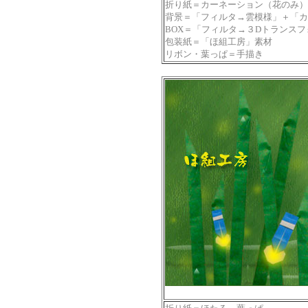
折り紙＝カーネーション（花のみ）
背景＝「フィルタ→雲模様」＋「カ
BOX＝「フィルタ→３Dトランス
包装紙＝「ほ組工房」素材
リボン・葉っぱ＝手描き