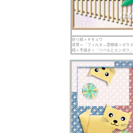
折り紙＝キキョウ
背景＝「フィルタ→雲模様＋ガラ
桟＝手描き＋「ベベルとエンボス