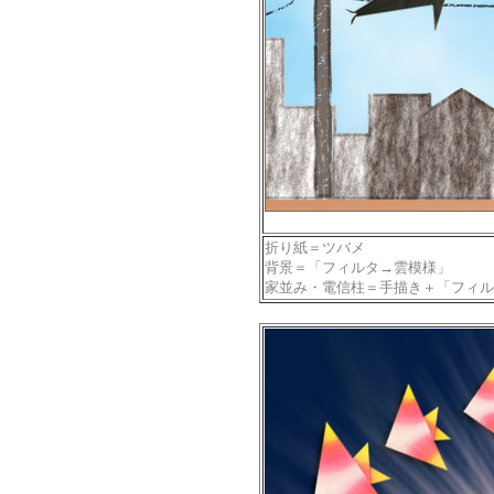
折り紙＝ツバメ
背景＝「フィルタ→雲模様」
家並み・電信柱＝手描き＋「フィル