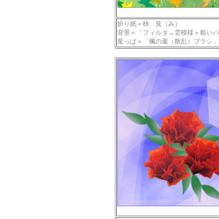
折り紙＝柿、箕（み）
背景＝「フィルタ→雲模様＋粗いパ
葉っぱ＝「楓の葉（散乱）ブラシ」