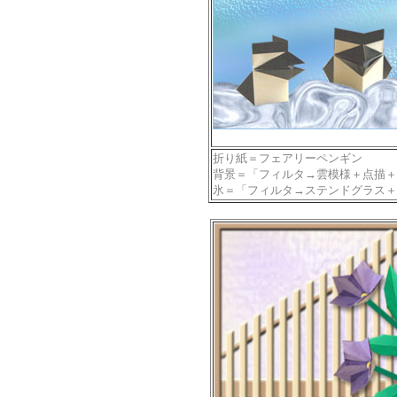
折り紙＝フェアリーペンギン
背景＝「フィルタ→雲模様＋点描＋
氷＝「フィルタ→ステンドグラス＋