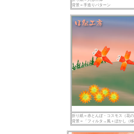
背景＝手造りパターン
折り紙＝赤とんぼ・コスモス（花の
背景＝「フィルタ→風＋ぼかし（移