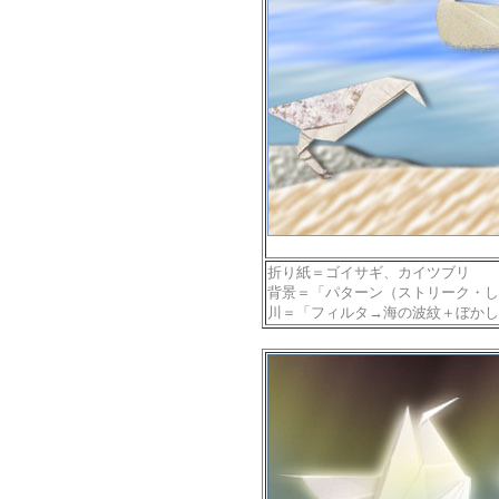
折り紙＝ゴイサギ、カイツブリ
背景＝「パターン（ストリーク・し
川＝「フィルタ→海の波紋＋ぼかし