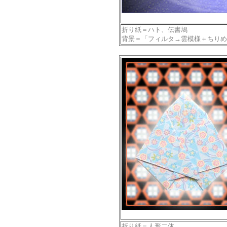
折り紙＝ハト、伝書鳩
背景＝「フィルタ→雲模様＋ちりめ
折り紙＝人形二体