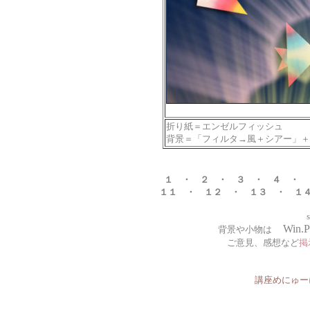
折り紙＝エンゼルフィッシュ
背景＝「フィルタ→風＋シアー」＋
１
・
２
・
３
・
４
・
１１
・
１２
・
１３
・
１
Win.P
背景や小物は
ご意見、感想など
掲
講座めにゅー