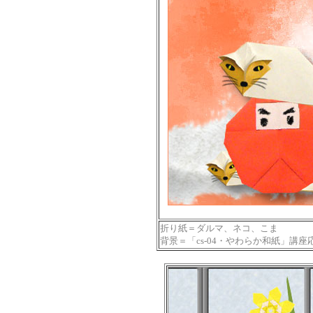
折り紙＝ダルマ、ネコ、こま
背景＝「cs-04・やわらか和紙」講