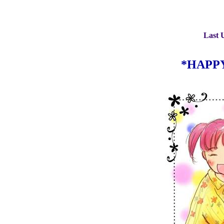
Last 
*HAPP