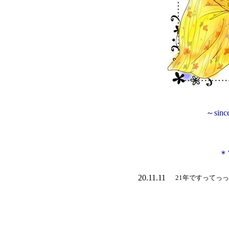
～
sinc
＊
20.11.11
21
年ですってっっ