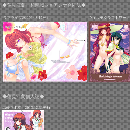
◆蓮見江蘭・和南城ジョアンナ合同誌◆
ラブライブ本 2014.8.17発行
ウィッチクラフトワークス本
◆蓮見江蘭個人誌◆
恋愛ラボ本 2013.12.31発行