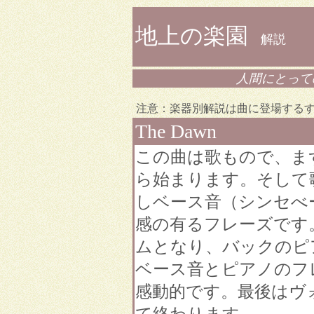
地上の楽園
解説
人間にとって
注意：楽器別解説は曲に登場する
The Dawn
この曲は歌もので、ま
ら始まります。そして
しベース音（シンセべ
感の有るフレーズです
ムとなり、バックのピ
ベース音とピアノのフ
感動的です。最後はヴ