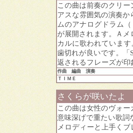
この曲は前奏のクリー
アスな雰囲気の演奏か
ムのアナログドラム（
が展開されます。Ａメ
カルに歌われています
歯切れが良いです。「She's
返されるフレーズが印
作曲 編曲 演奏
ＴＩＭＥ
さくらが咲いたよ
この曲は女性のヴォー
意味深げで重たい歌詞
メロディーと上手くブ