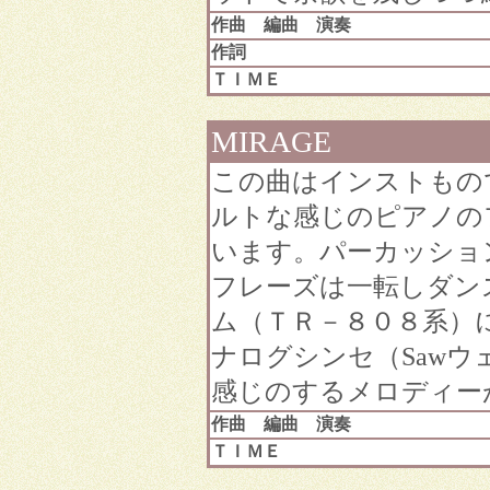
作曲 編曲 演奏
作詞
ＴＩＭＥ
MIRAGE
この曲はインストもの
ルトな感じのピアノの
います。パーカッショ
フレーズは一転しダン
ム（ＴＲ－８０８系）
ナログシンセ（Saw
感じのするメロディー
作曲 編曲 演奏
ＴＩＭＥ