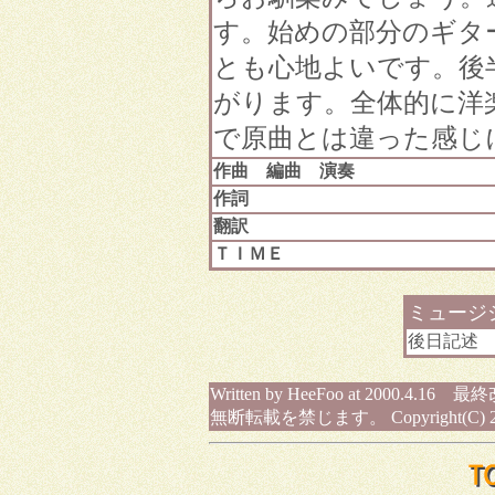
す。始めの部分のギタ
とも心地よいです。後
がります。全体的に洋
で原曲とは違った感じ
作曲 編曲 演奏
作詞
翻訳
ＴＩＭＥ
ミュージ
後日記述
Written by HeeFoo at 2000.4.16 最
無断転載を禁じます。 Copyright(C) 200