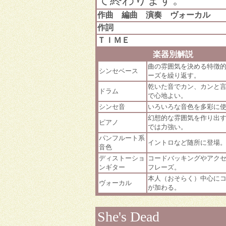
て終わります。
作曲 編曲 演奏 ヴォーカル
作詞
ＴＩＭＥ
楽器別解説
曲の雰囲気を決める特徴
シンセベース
ーズを繰り返す。
乾いた音でカン、カンと
ドラム
で心地よい。
シンセ音
いろいろな音色を多彩に
幻想的な雰囲気を作り出
ピアノ
では力強い。
パンフルート系
イントロなど随所に登場
音色
ディストーショ
コードバッキングやアク
ンギター
フレーズ。
本人（おそらく）中心に
ヴォーカル
が加わる。
She's Dead