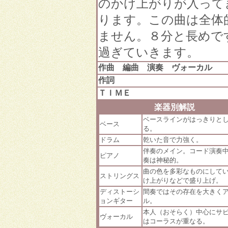
のかけ上がりが入って
ります。この曲は全体
ません。８分と長めで
過ぎていきます。
作曲 編曲 演奏 ヴォーカル
作詞
ＴＩＭＥ
楽器別解説
ベースラインがはっきりと
ベース
る。
ドラム
乾いた音で力強く。
伴奏のメイン。コード演奏
ピアノ
奏は神秘的。
曲の色を多彩なものにして
ストリングス
け上がりなどで盛り上げ。
ディストーシ
間奏ではその存在を大きく
ョンギター
ル。
本人（おそらく）中心にサ
ヴォーカル
はコーラスが重なる。