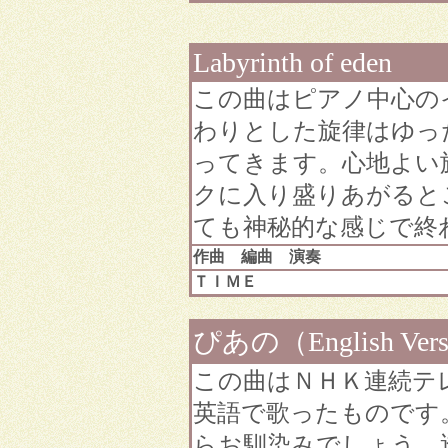
Labyrinth of eden
この曲はピアノ中心の
わりとした旋律はゆっ
ってきます。心地よい
クに入り盛りあがると
ても神秘的な感じで終
作曲 編曲 演奏
ＴＩＭＥ
ぴあの（English Ver
この曲はＮＨＫ連続テ
英語で歌ったものです
らお馴染みでしょう。