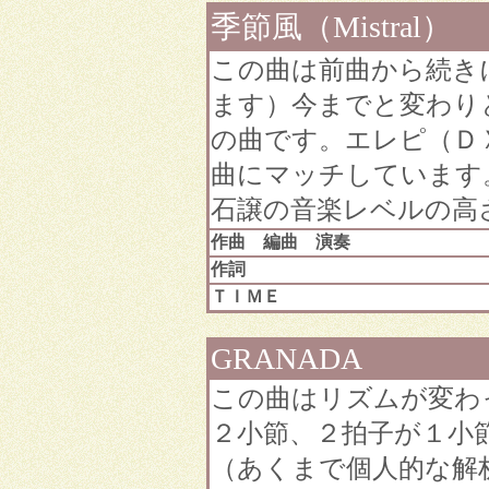
季節風（Mistral）
この曲は前曲から続き
ます）今までと変わり
の曲です。エレピ（Ｄ
曲にマッチしています
石譲の音楽レベルの高
作曲 編曲 演奏
作詞
ＴＩＭＥ
GRANADA
この曲はリズムが変わ
２小節、２拍子が１小
（あくまで個人的な解