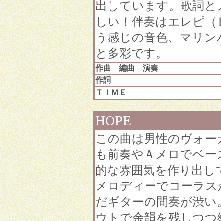
出しています。歌詞と
しい！伴奏はエレピ（
う感じの音色、マリン
と多彩です。
作曲 編曲 演奏
作詞
ＴＩＭＥ
HOPE
この曲は男性のヴォー
も前奏やＡメロでベー
的な雰囲気を作り出し
メロディーでコーラス
だギターの間奏が渋い
ウトで余韻を残しつつ