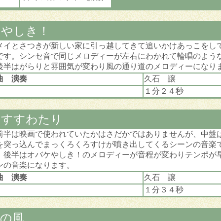
ケやしき！
メイとさつきが新しい家に引っ越してきて追いかけあっこをし
です。シンセ音で同じメロディーが左右にわかれて輪唱のよう
後半はがらりと雰囲気が変わり風の通り道のメロディーになり
曲 演奏
久石 譲
１分２４秒
とすすわたり
前半は映画で使われていたかはさだかではありませんが、中盤
を突っ込んでまっくろくろすけが噴き出してくるシーンの音楽
！後半はオバケやしき！のメロディーが音程が変わりテンポが
ンの音楽になります。
曲 演奏
久石 譲
１分３４秒
れの風