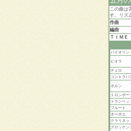
五月の
この曲は
す。リズ
作曲
編曲
ＴＩＭＥ
バイオリン
ビオラ
チェロ
コントラバ
ホルン
トロンボー
トランペッ
フルート
オーボエ
クラリネッ
グロッケン