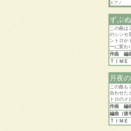
ピアノ
ずぶ
この曲は
のシンセ
ントロが
ーに変わ
作曲 
ＴＩＭＥ
月夜の
この曲も
合わせた
トロのメ
作曲 編
編曲（後
ＴＩＭＥ