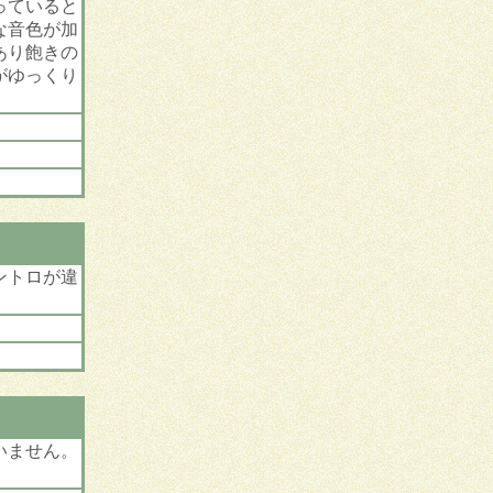
っていると
な音色が加
あり飽きの
がゆっくり
ントロが違
いません。