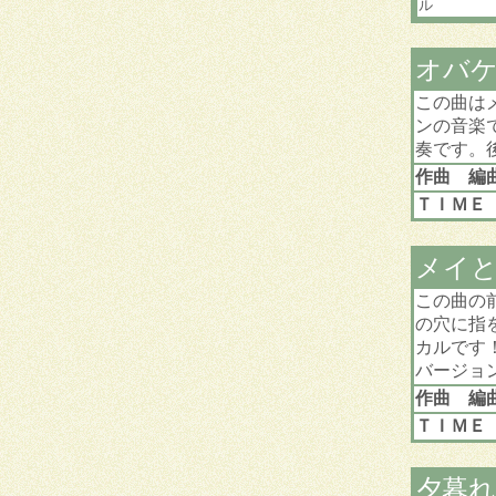
ル
オバ
この曲は
ンの音楽
奏です。
作曲 編
ＴＩＭＥ
メイ
この曲の
の穴に指
カルです
バージョ
作曲 編
ＴＩＭＥ
夕暮