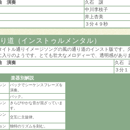
曲 演奏
久石 譲
中川李枝子
井上杏美
３分４９秒
通り道（インストゥルメンタル）
タイトル通りイメージソングの風の通り道のインスト版です。
に入りのようです。とても壮大なメロディーで、透明感があり
曲 演奏
久石 
３分１
楽器別解説
シン
バックでシーケンスフレーズを
演奏。
バック。
シン
きらびやかな音が混ざっていま
す。
シン
交互に主旋律。
ョン
独特のリズムを刻む。