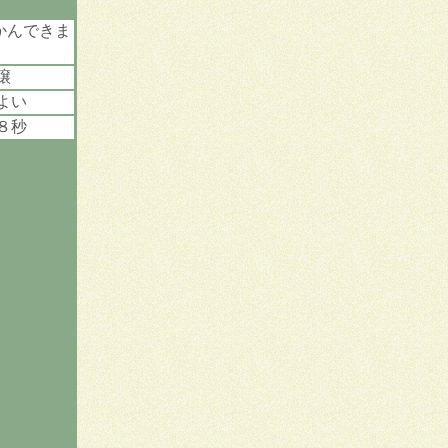
かんできま
譲
よい
８秒