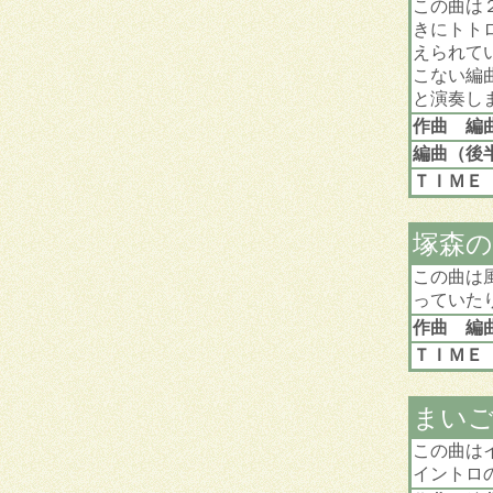
この曲は
きにトト
えられて
こない編
と演奏し
作曲 編
編曲（後
ＴＩＭＥ
塚森の
この曲は
っていた
作曲 編
ＴＩＭＥ
まい
この曲は
イントロ