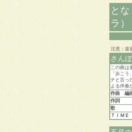
とな
ラ）
注意：楽
さん
この曲は
「歩こう
チと言っ
よる伴奏
作曲 編
作詞
歌
ＴＩＭＥ