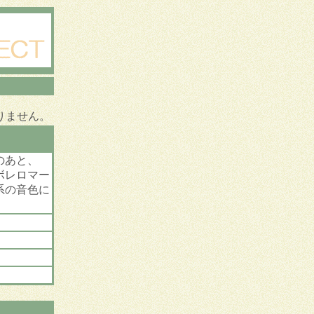
りません。
のあと、
ボレロマー
系の音色に