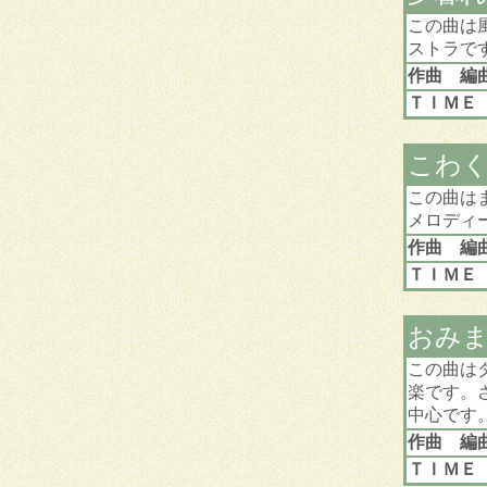
この曲は
ストラで
作曲 編
ＴＩＭＥ
こわ
この曲は
メロディ
作曲 編
ＴＩＭＥ
おみ
この曲は
楽です。
中心です
作曲 編
ＴＩＭＥ