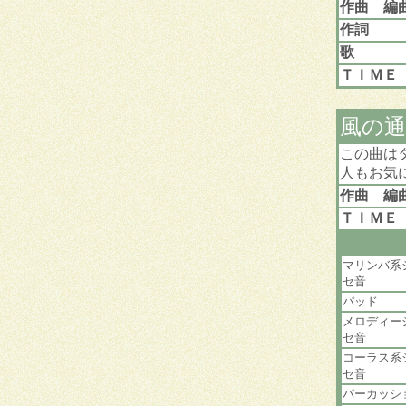
作曲 編
作詞
歌
ＴＩＭＥ
風の
この曲は
人もお気
作曲 編
ＴＩＭＥ
マリンバ系
セ音
パッド
メロディー
セ音
コーラス系
セ音
パーカッシ