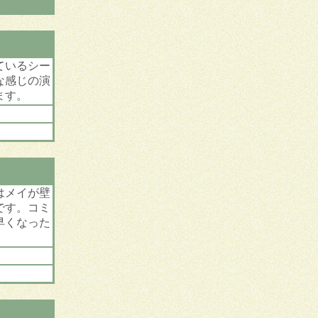
ているシー
な感じの演
ます。
はメイが壁
です。コミ
早くなった