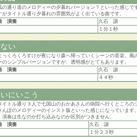
風の通り道のメロディーの夕暮れバージョン？といった感じで
すがタイトル通り夕暮れの雰囲気がよく出ている曲です。
曲 演奏
久石 譲
１分１秒
くない
まっくろくろすけが夜になり森へ帰っていくシーンの音楽。風
ーのシンプルバージョンですが、透明感がとてもあります。
曲 演奏
久石 譲
４４秒
まいにいこう
タイトル通り３人で七国山のおかあさんの病院へ行くところの
さんぽのメロディーのインスト版といった感じになっています
。演奏は生なのか打ち込みなのか区別がつきません。
曲 演奏
久石 譲
１分２３秒