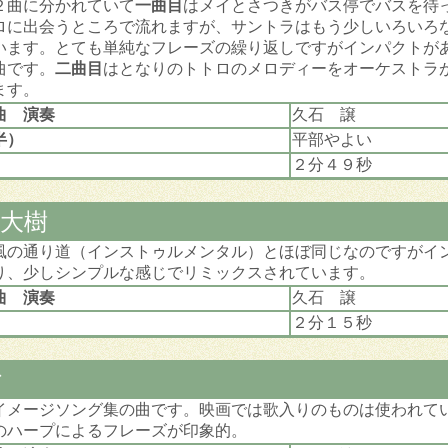
２曲に分かれていて
一曲目
はメイとさつきがバス停でバスを待
ロに出会うところで流れますが、サントラはもう少しいろいろ
います。とても単純なフレーズの繰り返しですがインパクトが
曲です。
二曲目
はとなりのトトロのメロディーをオーケストラ
ます。
曲 演奏
久石 譲
半）
平部やよい
２分４９秒
大樹
風の通り道（インストゥルメンタル）とほぼ同じなのですがイ
り、少しシンプルな感じでリミックスされています。
曲 演奏
久石 譲
２分１５秒
ご
イメージソング集の曲です。映画では歌入りのものは使われて
のハープによるフレーズが印象的。