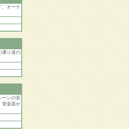
す。オーケ
の通り道の
シーンの音
。管楽器が