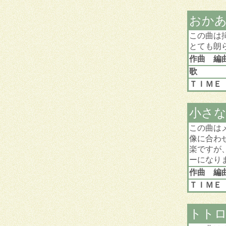
おか
この曲は
とても朗
作曲 編
歌
ＴＩＭＥ
小さ
この曲は
像に合わ
楽ですが
ーになり
作曲 編
ＴＩＭＥ
トト