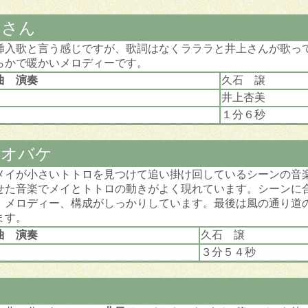
あさん
挿入歌と言う感じですが、歌詞はなくラララと井上さんが歌っ
らかで暖かいメロディーです。
曲 演奏
久石 譲
井上杏美
１分６秒
なオバケ
メイが小さいトトロを見つけて追い掛け回しているシーンの音
せた音楽でメイとトトロの動きがよく現れています。シーンに
、メロディー、構成がしっかりしています。最後は風の通り道
ます。
曲 演奏
久石 譲
３分５４秒
ロ