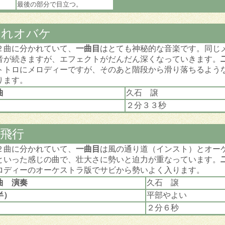
最後の部分で目立つ。
ぬれオバケ
２曲に分かれていて、
一曲目
はとても神秘的な音楽です。同じ
音が続きますが、エフェクトがだんだん深くなっていきます。
トトロにメロディーですが、そのあと階段から滑り落ちるよう
ります。
編曲
久石 譲
２分３３秒
飛行
２曲に分かれていて、
一曲目
は風の通り道（インスト）とオー
といった感じの曲で、壮大さに勢いと迫力が重なっています。
ロディーのオーケストラ版でサビから勢いよく入ります。
曲 演奏
久石 譲
半）
平部やよい
２分６秒