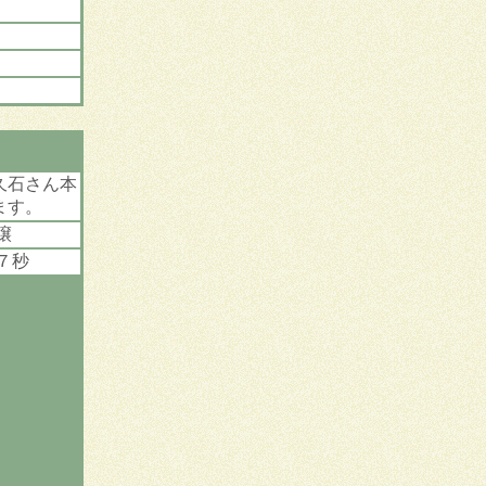
久石さん本
ます。
譲
７秒