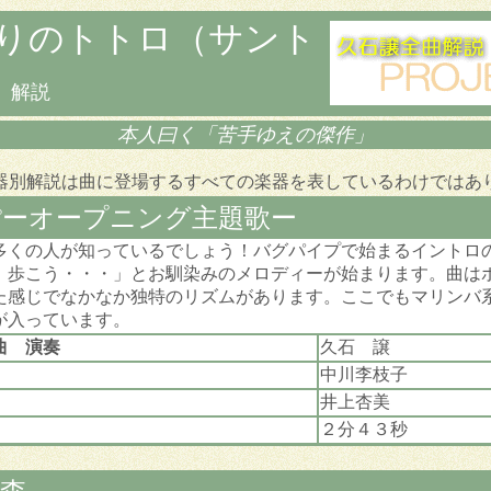
りのトトロ（サント
解説
本人曰く「苦手ゆえの傑作」
器別解説は曲に登場するすべての楽器を表しているわけではあ
ぽーオープニング主題歌ー
多くの人が知っているでしょう！バグパイプで始まるイントロ
、歩こう・・・」とお馴染みのメロディーが始まります。曲は
た感じでなかなか独特のリズムがあります。ここでもマリンバ
が入っています。
曲 演奏
久石 譲
中川李枝子
井上杏美
２分４３秒