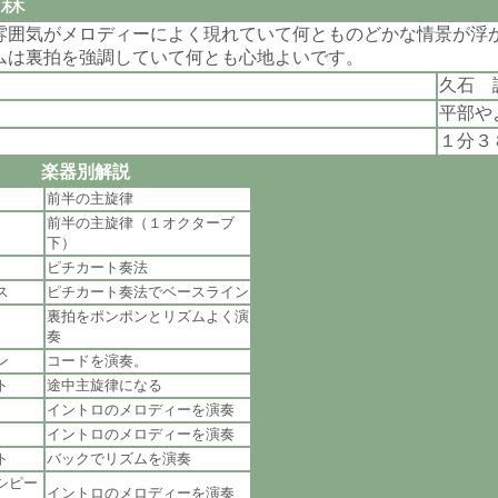
森
雰囲気がメロディーによく現れていて何とものどかな情景が浮
ムは裏拍を強調していて何とも心地よいです。
久石 
平部や
１分３
楽器別解説
前半の主旋律
前半の主旋律（１オクターブ
下）
ピチカート奏法
ス
ピチカート奏法でベースライン
裏拍をポンポンとリズムよく演
奏
ン
コードを演奏。
ト
途中主旋律になる
イントロのメロディーを演奏
イントロのメロディーを演奏
ト
バックでリズムを演奏
シピー
イントロのメロディーを演奏