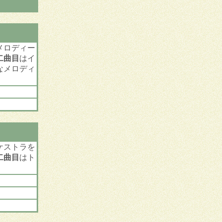
メロディー
二曲目
はイ
なメロディ
ケストラを
二曲目
はト