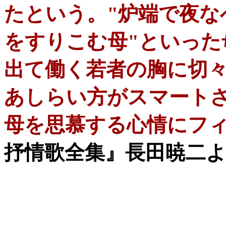
たという。"炉端で夜な
をすりこむ母"といった
出て働く若者の胸に切
あしらい方がスマート
母を思慕する心情にフ
抒情歌全集』長田暁二