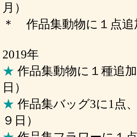
月）
＊ 作品集動物に１点追
2019年
★
作品集動物に１種追加
日）
★
作品集バッグ3に1点
９日）
★
作品集フラワーに１点