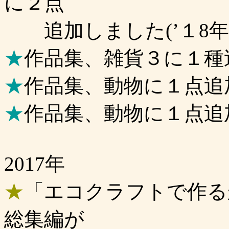
に２点
追加しました(’１8年4
★
作品集、雑貨３に１種追
★
作品集、動物に１点追加
★
作品集、動物に１点追加
2017年
★
「エコクラフトで作る
総集編が