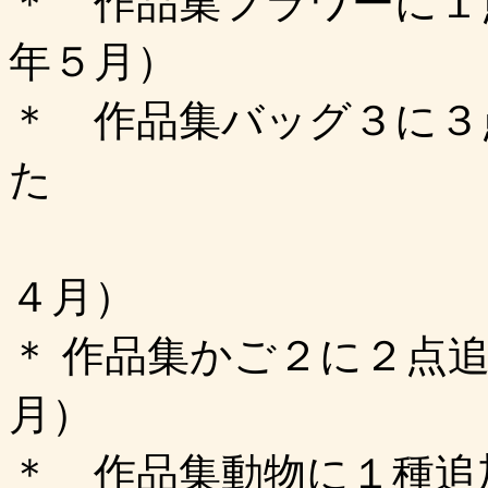
＊ 作品集フラワーに１
年５月）
＊ 作品集バッグ３に３
た
（２
４月）
＊
作品集かご２に２点
月）
＊ 作品集動物に１種追