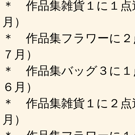
＊ 作品集雑貨１に１点
月）
＊ 作品集フラワーに２
７月）
＊ 作品集バッグ３に１
６月）
＊ 作品集雑貨１に２点
月）