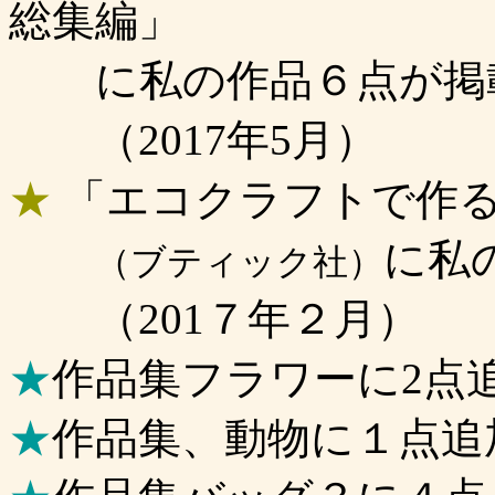
総集編」
に私の作品６点が掲載
（2017年5月）
★
「エコクラフトで作
に私
（ブティック社）
（201７年２月）
★
作品集フラワーに2点
★
作品集、動物に１点追