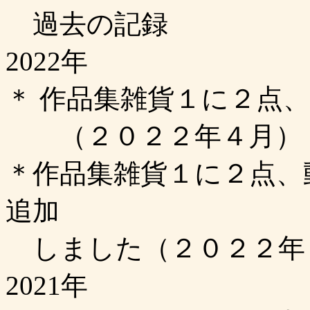
過去の記録
2022年
＊
作品集雑貨１に２点
（２０２２年４月）
＊作品集雑貨１に２点、
追加
しました（２０２２年
2021年