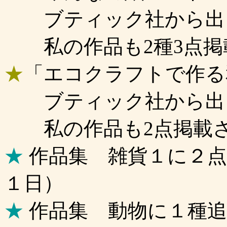
ブティック社から出まし
私の作品も2種3点掲
★
「エコクラフトで作る
ブティック社から出まし
私の作品も2点掲載さ
★
作品集 雑貨１に２点
１日）
★
作品集 動物に１種追