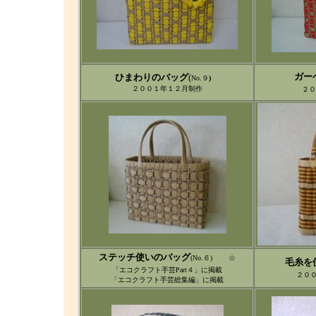
ガー
ひまわりのバッグ
(
No.９
)
２００１年１２月制作
２０
ステッチ使いのバッグ
(No.６) ☆
毛糸を
「エコクラフト手芸Part４」に掲載
２０
「エコクラフト手芸総集編」に掲載