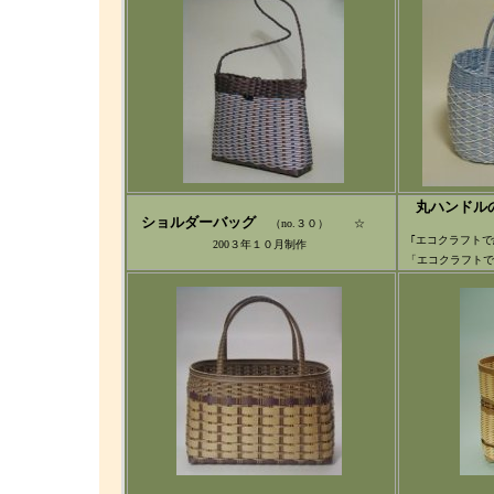
丸ハンドル
ショルダーバッグ
（no.３０）
☆
｢エコクラフトで
200３年１０月制作
「エコクラフトで