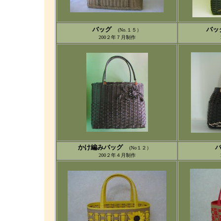
バッグ
バ
(No.１５）
200２年７月制作
かけ編み
バッグ
(No１２）
200２年４月制作