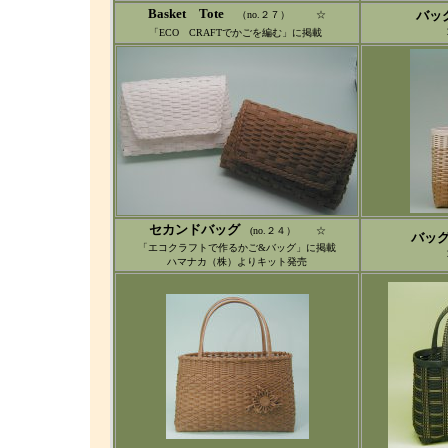
Basket Tote
バッ
（no.２７）
☆
「ECO CRAFTでかごを編む」に掲載
セカンドバッグ
(no.２４） ☆
バッ
「エコクラフトで作るかご&バッグ」に掲載
ハマナカ（株）よりキット発売