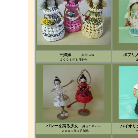
三姉妹
ポプリ
身長17cm
２００３年８月制作
バレーを踊る少女
バイオ
身長１６ｃｍ
２００１年１月制作