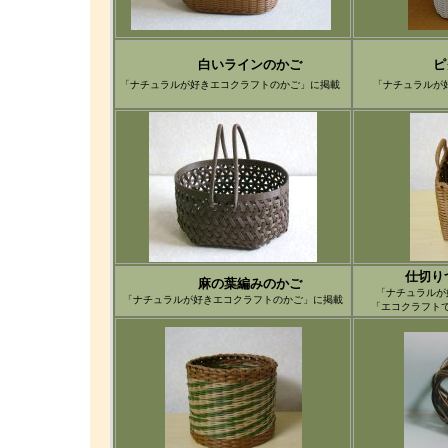
白いラインのかご
ピ
「ナチュラルが好きエコクラフトのかご」に掲載
「ナチュラルが
仕切り
麻の葉編みのかご
「ナチュラルが
「ナチュラルが好きエコクラフトのかご」に掲載
「エコクラフト