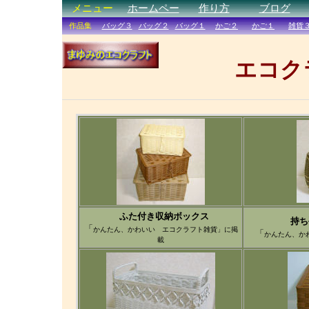
エコク
ふた付き収納ボックス
持ち
「
かんたん、かわいい エコクラフト雑貨」に掲
「
かんたん、か
載