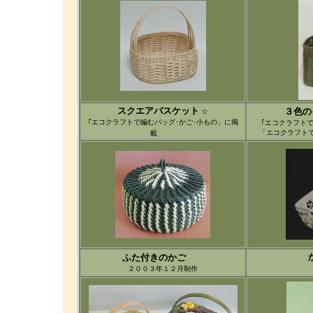
スクエアバスケット
３色の
☆
｢エコクラフトで編むバッグ･かご･小もの」に掲
｢エコクラフト
「エコクラフト
載
ふた付きのかご
２００３年１２月制作