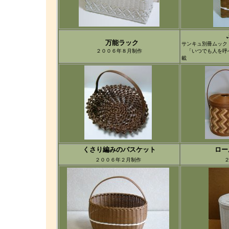
ふ
万能ラック
サンキュ別冊ムック
２００６年８月制作
「いつでも人を呼
載
くさり編みのバスケット
ロー
２００６年２月制作