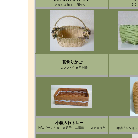
２０
２００４年１０月制作
花飾り
かご
２
２００４年９月制作
小物入れトレー
雑誌「サンキュ ９月号」に掲載 ２００４年
雑誌「サンキュ