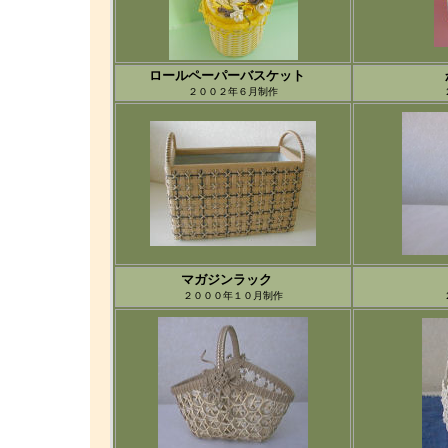
ロールペーパーバスケット
２００２年６月制作
マガジンラック
２０００年１０月制作