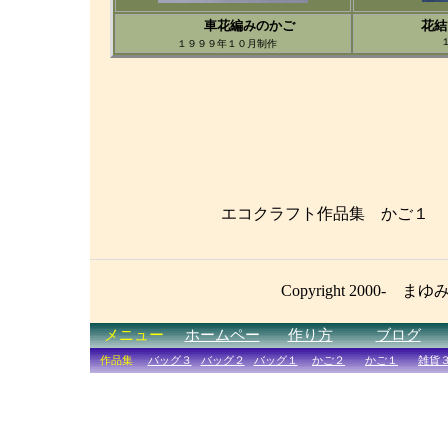
車花編みのかご
花結
１９９９年１０月制作
エコクラフト作品集 かご１ 
Copyright 2000- まゆ