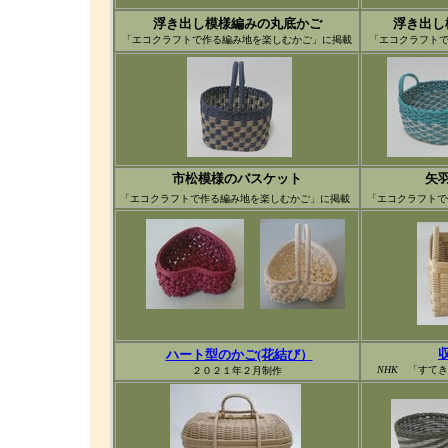
浮き出し模様編みの丸底かご
浮き出し
「エコクラフトで作る編み地を楽しむかご」に掲載
「エコクラフト
市松模様のバスケット
矢
「エコクラフトで作る編み地を楽しむかご」に掲載
「エコクラフトで
ハート型のかご(花結び）
NHK
「すて
２０２１年２月制作