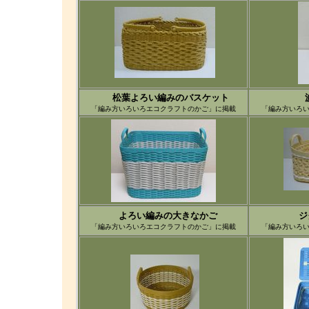
松葉よろい編みのバスケット
「編み方いろいろエコクラフトのかご」に掲載
「編み方いろ
よろい編みの大きなかご
ジ
「編み方いろいろエコクラフトのかご」に掲載
「編み方いろ