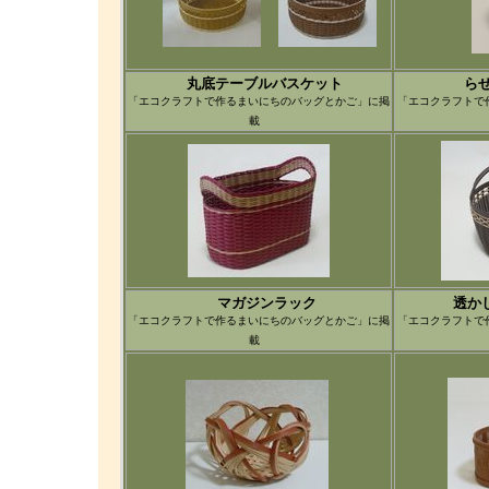
丸底テーブルバスケット
らせ
「エコクラフトで作るまいにちのバッグとかご」に掲
「エコクラフトで
載
マガジンラック
透か
「エコクラフトで作るまいにちのバッグとかご」に掲
「エコクラフトで
載