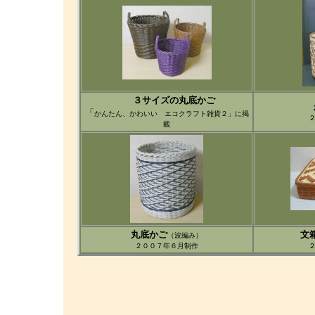
３サイズの丸底かご
「
かんたん、かわいい エコクラフト雑貨２」に掲
載
丸底かご
文
（波編み
）
２００７年６月制作