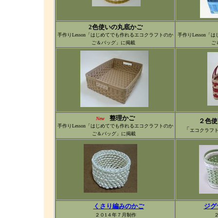
2色使いの丸底かご
手作りLesson「はじめてでも作れるエコクラフトのか
手作りLesson
ご＆バッグ」に掲載
ご
整理かご
New
２色使
手作りLesson「はじめてでも作れるエコクラフトのか
「
エコクラフ
ご＆バッグ」に掲載
くさり編みのかご
ジグ
２０1４年７月制作