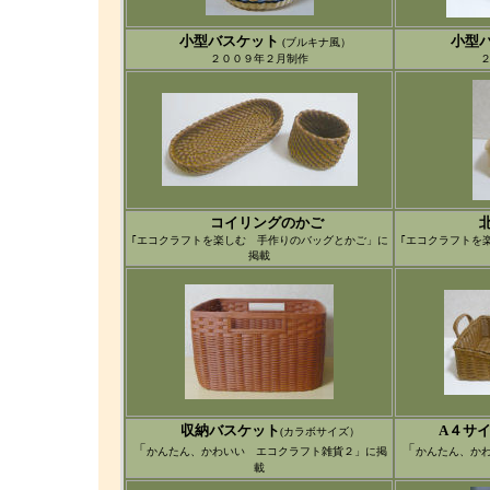
小型バスケット
小型
(ブルキナ風）
２００９年２月制作
コイリングのかご
｢エコクラフトを楽しむ 手作りのバッグとかご」に
｢エコクラフトを
掲載
収納バスケット
A４サ
(カラボサイズ）
「
「
かんたん、かわいい エコクラフト雑貨２」に掲
かんたん、か
載