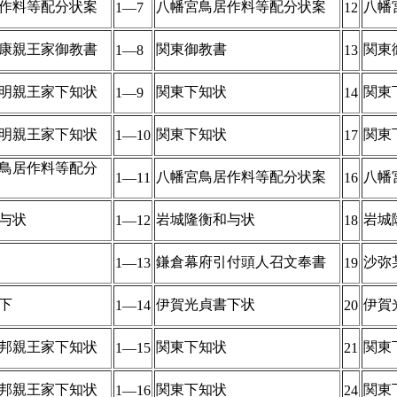
作料等配分状案
八幡宮鳥居作料等配分状案
八幡
1―7
12
康親王家御教書
関東御教書
関東
1―8
13
明親王家下知状
関東下知状
関東
1―9
14
明親王家下知状
関東下知状
関東
1―10
17
鳥居作料等配分
八幡宮鳥居作料等配分状案
八幡
1―11
16
与状
岩城隆衡和与状
岩城
1―12
18
鎌倉幕府引付頭人召文奉書
沙弥
1―13
19
下
伊賀光貞書下状
伊賀
1―14
20
邦親王家下知状
関東下知状
関東
1―15
21
邦親王家下知状
関東下知状
関東
1―16
24