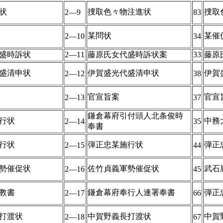
状
捜取色々物注進状
捜取
2―9
83
某問状
某催
2―10
34
盛時訴状
2―11
藤原氏女代盛時訴状案
33
藤原
盛清申状
伊賀盛光代盛清申状
伊賀
2―12
38
官宣旨案
官宣
2―13
37
鎌倉幕府引付頭人北条俊時
行状
中務
2―14
35
奉書
行状
弾正忠某施行状
弾正
2―15
44
勢催促状
佐竹貞義軍勢催促状
武石
2―16
45
教書
鎌倉幕府奉行人連署奉書
弾正
2―17
66
打渡状
中賀野義長打渡状
中賀
2―18
67