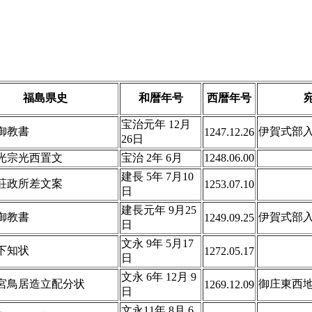
福島県史
和暦年号
西暦年号
宝治元年 12月
御教書
伊賀式部
1247.12.26
26日
光宗光西置文
宝治 2年 6月
1248.06.00
建長 5年 7月10
荘政所差文案
1253.07.10
日
建長元年 9月25
御教書
伊賀式部
1249.09.25
日
文永 9年 5月17
下知状
1272.05.17
日
文永 6年 12月 9
宮鳥居造立配分状
御庄東西
1269.12.09
日
文永11年 8月 6