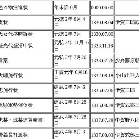
色々物注進状
年未詳 6月
0000.06.00
元徳 2年 8月 4
促状
伊賀三郎
1330.08.04
日
氏女代盛時訴状
元徳 2年 7月
1330.07.00
元弘 3年 11月16
盛光代盛清申状
1333.11.16
日
元弘 3年 7月26
旨案
少弁藤原
1333.07.26
日
正慶元年 8月18
大輔施行状
小山出羽
1332.08.18
日
建武 2年 7月 6
忠施行状
伊賀三郎
1335.07.06
日
建武 2年 8月28
胤顕軍勢催促状
伊賀式部
1335.08.28
日
建武 4年 7月28
忠某・源某連署奉書
中賀野八
1337.07.28
日
建武 4年 8月 3
野義長打渡状
伊賀式部
1337.08.03
日