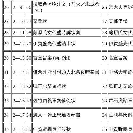
捜取色々物注文（前欠／未成巻
宗大夫等訴
26
2―9
26
26
191）
某問状
某催促状
27
2―10
27
27
28
2―11
28
藤原氏女代盛時訴状案
28
藤原氏女代
伊賀盛光代盛清申状
伊賀盛光代
29
2―12
29
29
官宣旨案 (南北朝)
官宣旨案
30
2―13
30
30
鎌倉幕府引付頭人北条俊時奉書
中務大輔施
31
2―14
31
31
弾正忠某施行状
弾正忠某施
32
2―15
32
32
佐竹貞義軍勢催促状
武石胤顯軍
33
2―16
33
33
源某・弾正忠連署奉書
足利尊氏御
34
2―17
34
34
中賀野義長打渡状
中賀野義長
35
2―18
35
35