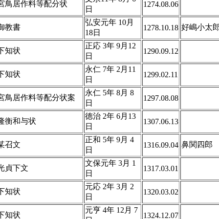
宮鳥居作料等配分状
1274.08.06
日
弘安元年 10月
御教書
好嶋小太
1278.10.18
18日
正応 3年 9月12
下知状
1290.09.12
日
永仁 7年 2月11
下知状
1299.02.11
日
永仁 5年 8月 8
宮鳥居作料等配分状案
1297.08.08
日
徳治 2年 6月13
隆衡和与状
1307.06.13
日
正和 5年 9月 4
某召文
鼻関四郎
1316.09.04
日
文保元年 3月 1
光貞下文
1317.03.01
日
元応 2年 3月 2
下知状
1320.03.02
日
元亨 4年 12月 7
下知状
1324.12.07