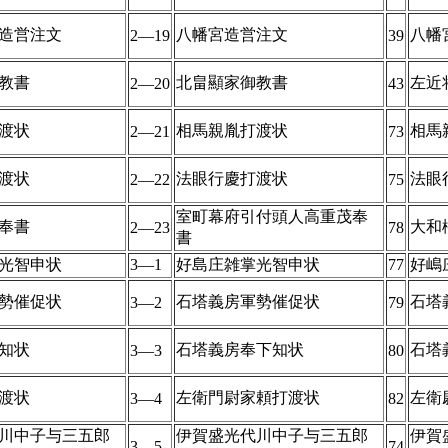
造営注文
八幡宮造営注文
八幡
2―19
39
教書
北畠顯家御教書
左近
2―20
43
渡状
相馬親胤打渡状
相馬
2―21
73
渡状
法眼行慶打渡状
法眼
2―22
75
室町幕府引付頭人高重茂奉
奉書
大和
2―23
78
書
光智申状
3―1
好島庄雑掌光智申状
77
好嶋
勢催促状
石塔義房軍勢催促状
石塔
3―2
79
知状
石塔義房奉下知状
石塔
3―3
80
渡状
左衛門尉家頼打渡状
左衛
3―4
82
川中子与三五郎
伊賀盛光代川中子与三五郎
伊賀
3―5
74