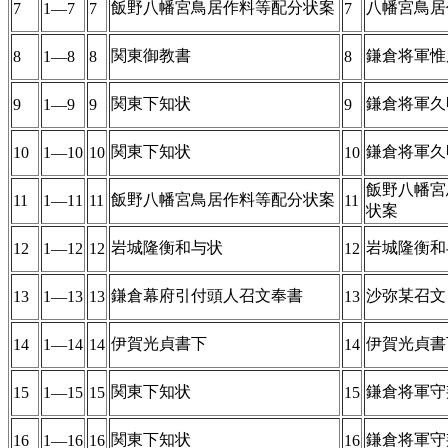
飯野八幡宮鳥居作料等配分状案
八幡宮鳥居
7
1―7
7
7
関東御教書
鎌倉将軍惟
8
1―8
8
8
関東下知状
鎌倉将軍久
9
1―9
9
9
関東下知状
鎌倉将軍久
10
1―10
10
10
飯野八幡宮
飯野八幡宮鳥居作料等配分状案
11
1―11
11
11
状案
岩城隆衡和与状
岩城隆衡和
12
1―12
12
12
鎌倉幕府引付頭人召文奉書
沙弥某召文
13
1―13
13
13
伊賀光貞書下
伊賀光貞書
14
1―14
14
14
関東下知状
鎌倉将軍守
15
1―15
15
15
関東下知状
鎌倉将軍守
16
1―16
16
16