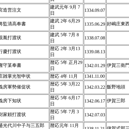
建武元年 9月 7
宮造営注文
1334.09.07
日
建武 2年 6月29
将監清高奉書
好嶋庄東
1335.06.29
日
建武 5年 7月 8
親胤打渡状
1338.07.08
日
暦応 2年 3月13
行慶打渡状
1339.08.13
日
暦応 5年 正月29
権守某奉書
伊賀三衛
1342.01.29
日
庄雑掌光智申状
暦応 4年 11月
1341.11.00
暦応 5年 3月22
義房軍勢催促状
飯野地頭
1342.03.22
日
暦応 5年 6月17
義房下知状
伊賀三郎
1342.06.17
日
暦応 5年 7月 3
尉家頼打渡状
1342.07.03
日
盛光代川中子与三五郎
暦応元年 11月
伊賀式部
1338.11.21