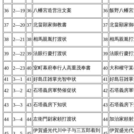
八幡宮造営注文案
飯野八幡宮
36
2―19
36
36
北畠顕家御教書
北畠顯家御
37
2―20
37
37
相馬親胤打渡状
相馬親胤打
38
2―21
38
38
法眼行慶打渡状
法眼行慶打
39
2―22
39
39
室町幕府奉行人高重茂奉書
大和權守某
40
2―23
40
40
41
3―1
41
好島庄雑掌光智申状
41
好島荘雑掌
石塔義房軍勢催促状
石塔義房軍
42
3―2
42
42
石塔義房下知状
石塔義房下
43
3―3
43
43
左衛門尉家頼打渡状
加治家頼射
44
3―4
44
44
伊賀盛光代川中子与三五郎着到
伊賀盛光代
45
3―5
45
45