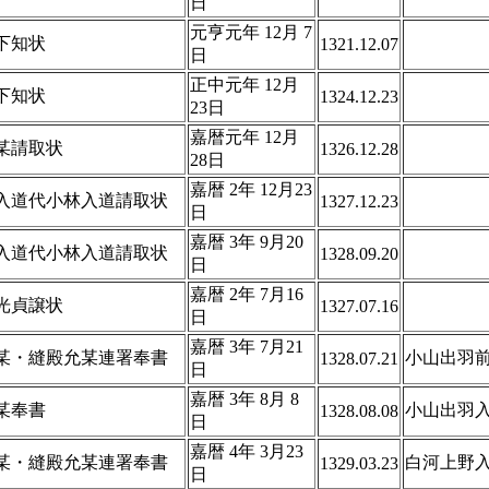
日
元亨元年 12月 7
下知状
1321.12.07
日
正中元年 12月
下知状
1324.12.23
23日
嘉暦元年 12月
某請取状
1326.12.28
28日
嘉暦 2年 12月23
入道代小林入道請取状
1327.12.23
日
嘉暦 3年 9月20
入道代小林入道請取状
1328.09.20
日
嘉暦 2年 7月16
光貞譲状
1327.07.16
日
嘉暦 3年 7月21
某・縫殿允某連署奉書
小山出羽
1328.07.21
日
嘉暦 3年 8月 8
某奉書
小山出羽
1328.08.08
日
嘉暦 4年 3月23
某・縫殿允某連署奉書
白河上野
1329.03.23
日