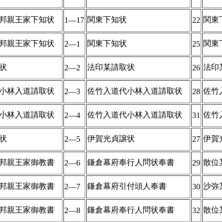
邦親王家下知状
関東下知状
関東
1―17
22
邦親王家下知状
関東下知状
関東
2―1
25
状
法印某請取状
法印
2―2
26
小林入道請取状
佐竹入道代小林入道請取状
佐竹
2―3
28
小林入道請取状
佐竹入道代小林入道請取状
佐竹
2―4
31
状
伊賀光貞譲状
伊賀
2―5
27
邦親王家御教書
鎌倉幕府奉行人問状奉書
散位
2―6
29
邦親王家御教書
鎌倉幕府引付頭人奉書
沙弥
2―7
30
邦親王家御教書
鎌倉幕府奉行人問状奉書
散位
2―8
32