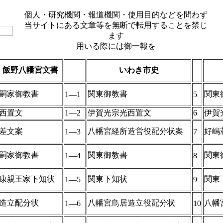
個人・研究機関・報道機関・使用目的などを問わず
当サイトにある文章等を無断で転用することを禁じ
ます
用いる際には御一報を
：飯野八幡宮文書
いわき市史
嗣家御教書
関東御教書
関東
1―1
5
西置文
1―2
伊賀光宗光西置文
6
伊賀
差文案
八幡宮経所造営役配分状案
好嶋
1―3
7
嗣家御教書
関東御教書
関東
1―4
8
康親王家下知状
関東下知状
関東
1―5
9
造立配分状
八幡宮鳥居造立役配分状
八幡
1―6
10