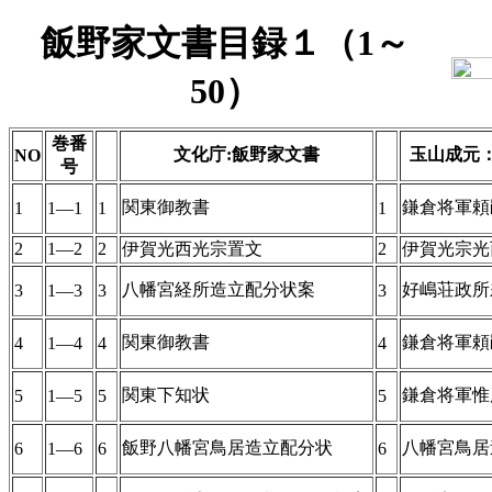
飯野家文書目録１（1～
50）
巻番
文化庁:飯野家文書
玉山成元
NO
号
関東御教書
鎌倉将軍頼
1
1―1
1
1
2
1―2
2
伊賀光西光宗置文
2
伊賀光宗光
八幡宮経所造立配分状案
好嶋荘政所
3
1―3
3
3
関東御教書
鎌倉将軍頼
4
1―4
4
4
関東下知状
鎌倉将軍惟
5
1―5
5
5
飯野八幡宮鳥居造立配分状
八幡宮鳥居
6
1―6
6
6