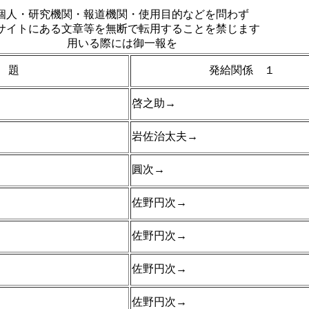
個人・研究機関・報道機関・使用目的などを問わず
サイトにある文章等を無断で転用することを禁じます
用いる際には御一報を
 題
発給関係 １
啓之助→
岩佐治太夫→
圓次→
佐野円次→
佐野円次→
佐野円次→
佐野円次→