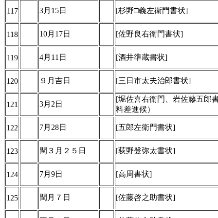
3月15日
[杉野□義左衛門書状]
117
10月17日
[佐野良右衛門書状]
118
4月11日
[酒井準蔵書状]
119
９月吉日
[三日市太夫治郎書状]
120
[堀佐喜右衛門、岩佐藤五郎
3月2日
121
料差進候）
7月28日
[五郎左衛門書状]
122
閏３月２５日
[荻野登弥太書状]
123
7月9日
[高周書状]
124
閏月７日
[佐藤啓之助書状]
125