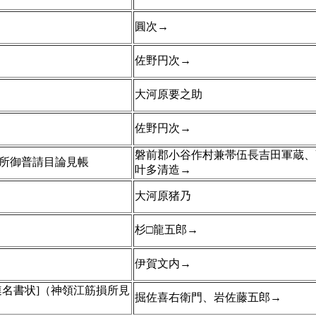
圓次→
佐野円次→
大河原要之助
佐野円次→
磐前郡小谷作村兼帯伍長吉田軍蔵、
所御普請目論見帳
叶多清造→
大河原猪乃
杉□龍五郎→
伊賀文内→
連名書状]（神領江筋損所見
掘佐喜右衛門、岩佐藤五郎→