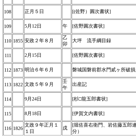
正月５日
[(佐野）圓次書状]
108
5月12日
午
[佐野圓次書状]
109
乙
安政２年８月
大坪 流手綱目録
110
1855
卯
2月15日
[佐野圓次書状]
111
明治６年６月
磐城国磐前郡水門貳ヶ所破損
112
1873
壬
文政５年９月
出産記
113
1822
午
9月24日
[杉□龍五郎書状]
114
8月18日
[伊賀文内書状]
115
文政９年正月１
[堀佐喜右衛門、岩佐藤五郎
戌
116
1826
１日
分）