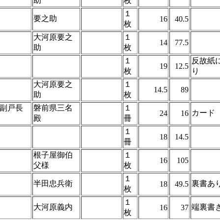
助
枚
１
要之助
16
40.5
枚
大河原要之
１
14
77.5
助
枚
１
反故紙
19
12.5
枚
り
大河原要之
１
14.5
89
助
枚
副戸長
磐前県三名
１
カード
24
16
殿
冊
１
18
14.5
冊
根子屋御伯
１
16
105
父様
枚
１
半田忠兵衛
裏書あ
18
49.5
枚
１
大河原義内
端裏書
16
37
枚