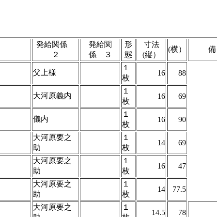
発給関係
発給関
形
寸法
(横）
２
係 ３
態
(縦）
１
父上様
16
88
枚
１
大河原義内
16
69
枚
１
儀内
16
90
枚
大河原要之
１
14
69
助
枚
大河原要之
１
16
47
助
枚
大河原要之
１
14
77.5
助
枚
大河原要之
１
14.5
78