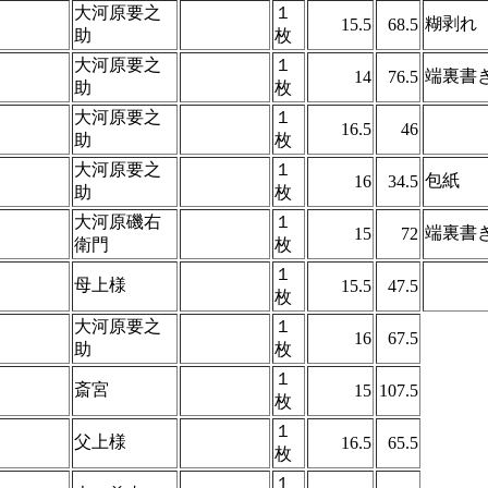
大河原要之
１
糊剥れ
15.5
68.5
助
枚
大河原要之
１
端裏書
14
76.5
助
枚
大河原要之
１
16.5
46
助
枚
大河原要之
１
包紙
16
34.5
助
枚
大河原磯右
１
端裏書
15
72
衛門
枚
１
母上様
15.5
47.5
枚
大河原要之
１
16
67.5
助
枚
１
斎宮
15
107.5
枚
１
父上様
16.5
65.5
枚
１