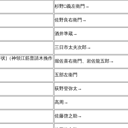
杉野□義左衛門→
佐野良右衛門→
酒井準蔵→
三日市太夫次郎→
書状]（神領江筋普請木挽作
堀佐喜右衛門、岩佐龍五郎→
五部左衞門
荻野登弥太→
高周→
佐藤啓之助→