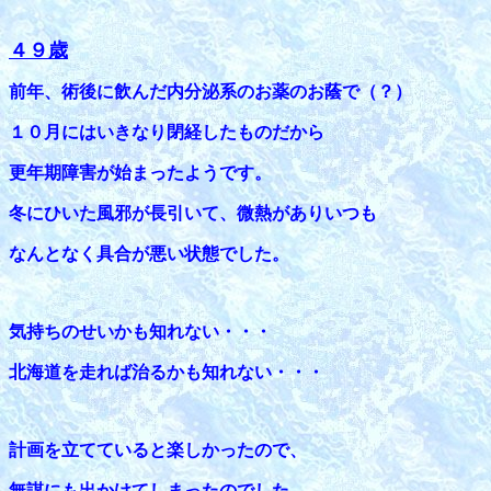
４９歳
前年、術後に飲んだ内分泌系のお薬のお蔭で（？）
１０月にはいきなり閉経したものだから
更年期障害が始まったようです。
冬にひいた風邪が長引いて、微熱がありいつも
なんとなく具合が悪い状態でした。
気持ちのせいかも知れない・・・
北海道を走れば治るかも知れない・・・
計画を立てていると楽しかったので、
無謀にも出かけてしまったのでした。